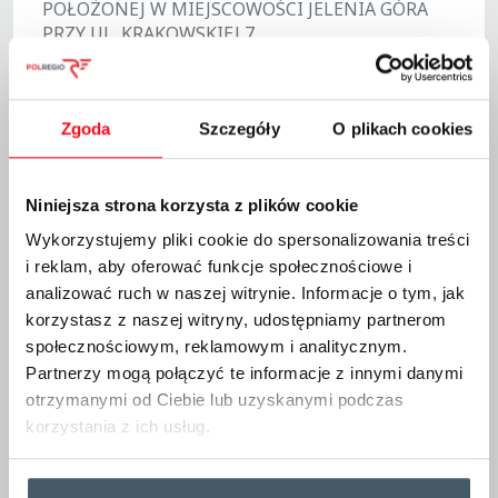
POŁOŻONEJ W MIEJSCOWOŚCI JELENIA GÓRA
PRZY UL. KRAKOWSKIEJ 7
Sprzedający
Centrala–Warszawa
Zgoda
Szczegóły
O plikach cookies
Data wszczęcia postępowania
2025-07-08
Termin składania wniosków
Niniejsza strona korzysta z plików cookie
2025-07-30
Wykorzystujemy pliki cookie do spersonalizowania treści
Status
i reklam, aby oferować funkcje społecznościowe i
po otwarciu ofert / wniosków
analizować ruch w naszej witrynie. Informacje o tym, jak
korzystasz z naszej witryny, udostępniamy partnerom
społecznościowym, reklamowym i analitycznym.
Termin składania ofert: 30 lipca 2025 r.
do godz. 12:00
Partnerzy mogą połączyć te informacje z innymi danymi
otrzymanymi od Ciebie lub uzyskanymi podczas
korzystania z ich usług.
Do pobrania