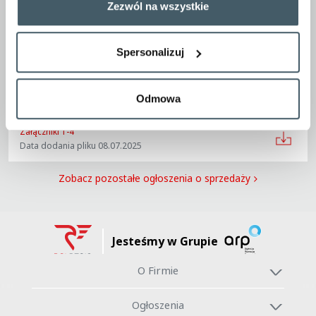
Ogłoszenie o sprzedaży nieruchomości w Jeleniej Górze
Zezwól na wszystkie
przy ul. Krakowskiej 7
Data dodania pliku 08.07.2025
Spersonalizuj
Warunki Przetargu Pisemnego na sprzedaż nieruchomości
w Jeleniej Górze przy ul. Krakowskiej 7
Data dodania pliku 08.07.2025
Odmowa
Załączniki 1-4
Data dodania pliku 08.07.2025
Zobacz pozostałe ogłoszenia o sprzedaży
Jesteśmy w Grupie
O Firmie
Ogłoszenia