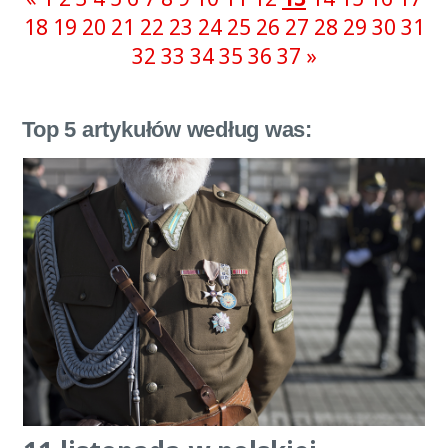
18
19
20
21
22
23
24
25
26
27
28
29
30
31
32
33
34
35
36
37
»
Top 5 artykułów według was: