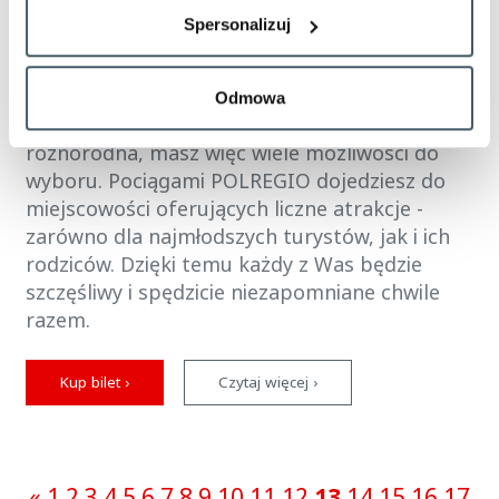
Spersonalizuj
Ferie z dzieckiem w mieście? Z POLREGIO
dojedziecie do najciekawszych miejsc w Polsce.
W którym mieście można spędzić perfekcyjne
Odmowa
ferie z dzieckiem? Polska jest niezwykle
różnorodna, masz więc wiele możliwości do
wyboru. Pociągami POLREGIO dojedziesz do
miejscowości oferujących liczne atrakcje -
zarówno dla najmłodszych turystów, jak i ich
rodziców. Dzięki temu każdy z Was będzie
szczęśliwy i spędzicie niezapomniane chwile
razem.
Kup bilet ›
Czytaj więcej ›
(current)
«
1
2
3
4
5
6
7
8
9
10
11
12
13
14
15
16
17