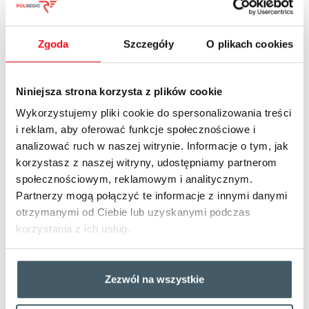
Zgoda
Szczegóły
O plikach cookies
6
Niniejsza strona korzysta z plików cookie
Wykorzystujemy pliki cookie do spersonalizowania treści
i reklam, aby oferować funkcje społecznościowe i
20.01.2023
analizować ruch w naszej witrynie. Informacje o tym, jak
Ferie z dzieckiem w
korzystasz z naszej witryny, udostępniamy partnerom
społecznościowym, reklamowym i analitycznym.
mieście? 10 miejsc które
Partnerzy mogą połączyć te informacje z innymi danymi
warto dodać do listy
otrzymanymi od Ciebie lub uzyskanymi podczas
korzystania z ich usług.
najciekawszych
pomysłów na ferie w
Zezwól na wszystkie
Polsce