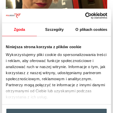
Zgoda
Szczegóły
O plikach cookies
0
Niniejsza strona korzysta z plików cookie
22.06.2018
Wykorzystujemy pliki cookie do spersonalizowania treści
#smakuj Pomorskie
i reklam, aby oferować funkcje społecznościowe i
analizować ruch w naszej witrynie. Informacje o tym, jak
korzystasz z naszej witryny, udostępniamy partnerom
Podróżowanie dla mnie jest czymś więcej niż
społecznościowym, reklamowym i analitycznym.
tylko zwiedzaniem. Niezależnie od tego, czy
Partnerzy mogą połączyć te informacje z innymi danymi
poruszam się po własnym podwórku, czyli po
otrzymanymi od Ciebie lub uzyskanymi podczas
Polsce czy wyruszam na odległe szerokości
korzystania z ich usług.
geograficzne.