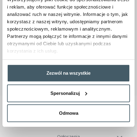
i reklam, aby oferować funkcje społecznościowe i
analizować ruch w naszej witrynie. Informacje o tym, jak
Autor Informacji:
Monika Bielecka
korzystasz z naszej witryny, udostępniamy partnerom
Redaktor Informacji w BIP:
Andrzej Okoń
Utworzenie Informacji:
01.09.2017
społecznościowym, reklamowym i analitycznym.
Udostępnienie Informacji w BIP:
01.09.2017
Partnerzy mogą połączyć te informacje z innymi danymi
otrzymanymi od Ciebie lub uzyskanymi podczas
korzystania z ich usług.
Rejestr zmian dokumentu
Zezwól na wszystkie
Biuletyn Informacji Publicznej
Spersonalizuj
Jesteśmy w Grupie
Odmowa
O Firmie
Ogłoszenia