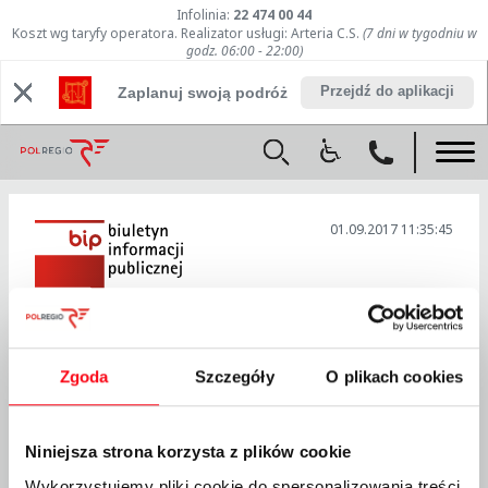
Infolinia:
22 474 00 44
Koszt wg taryfy operatora. Realizator usługi: Arteria C.S.
(7 dni w tygodniu w
godz. 06:00 - 22:00)
Przejdź do aplikacji
Zaplanuj swoją podróż
01.09.2017 11:35:45
Przetargi
Zgoda
Szczegóły
O plikach cookies
Ogłoszenia o sprzedaży
Niniejsza strona korzysta z plików cookie
Zamówienia publiczne
Wykorzystujemy pliki cookie do spersonalizowania treści