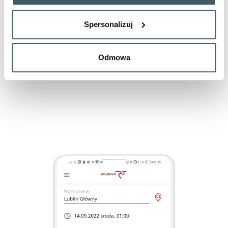
■ Dodaj stację początkową i docelową.
■ Wyszukaj połączenie w najbardziej odpowiednim dla
Spersonalizuj
Ciebie terminie i koszcie!
■ Możesz dokupić do swojego biletu opcję przewozu
rzeczy i zwierzą.
■ Teraz wystarczy tylko wybrać formę płatności – karta
Odmowa
płatnicza lub blik i gotowe!