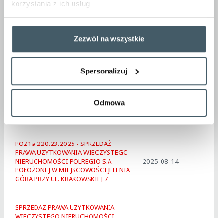
korzystania z ich usług.
PBD3.323.104.2026 - Sprzedaż
wierzytelności przysługujących Spółce
POLREGIO S.A. z tytułu niedopełnienia
2026-04-22
Zezwól na wszystkie
przez podróżnych obowiązku
uiszczenia należności przewozowych
Spersonalizuj
POZ1a.220.23.2025 SPRZEDAŻ PRAWA
UŻYTKOWANIA WIECZYSTEGO
NIERUCHOMOŚCI POLREGIO S.A.
2025-09-30
Odmowa
POŁOŻONEJ W MIEJSCOWOŚCI JELENIA
GÓRA PRZY UL. KRAKOWSKIEJ 7
POZ1a.220.23.2025 - SPRZEDAŻ
PRAWA UŻYTKOWANIA WIECZYSTEGO
NIERUCHOMOŚCI POLREGIO S.A.
2025-08-14
POŁOŻONEJ W MIEJSCOWOŚCI JELENIA
GÓRA PRZY UL. KRAKOWSKIEJ 7
SPRZEDAŻ PRAWA UŻYTKOWANIA
WIECZYSTEGO NIERUCHOMOŚCI