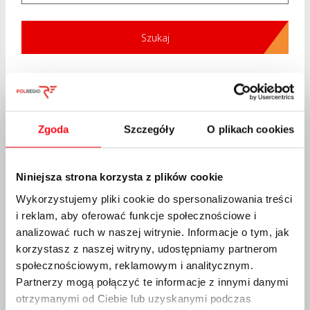
Data wszczęcia
Nazwa postępowania
postępowania
Zgoda
Szczegóły
O plikach cookies
POZ1a.220.15.2026 - SPRZEDAŻ
PRAWA UŻYTKOWANIA WIECZYSTEGO
NIERUCHOMOŚCI POŁOŻONEJ W
2026-08-04
JELENIEJ GÓRZE PRZY UL. KRAKOWSKIEJ
Niniejsza strona korzysta z plików cookie
7 W TRYBIE BEZPRZETARGOWYM
Wykorzystujemy pliki cookie do spersonalizowania treści
i reklam, aby oferować funkcje społecznościowe i
POZ1d.220.1.2026 - SPRZEDAŻY PRAWA
analizować ruch w naszej witrynie. Informacje o tym, jak
UŻYTKOWANIA
korzystasz z naszej witryny, udostępniamy partnerom
WIECZYSTEGO NIERUCHOMOŚCI
2026-08-04
społecznościowym, reklamowym i analitycznym.
SPÓŁKI POLREGIO POŁOŻONEJ W
MIEJSCOWOŚCI OLSZTYN, UL.
Partnerzy mogą połączyć te informacje z innymi danymi
LUBELSKA 46
otrzymanymi od Ciebie lub uzyskanymi podczas