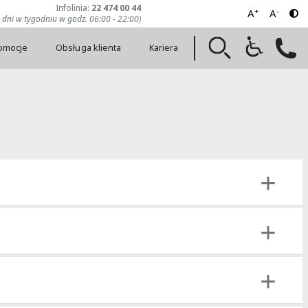
Infolinia:
22 474 00 44
+
-
A
A
7 dni w tygodniu w godz. 06:00 - 22:00)
romocje
Obsługa klienta
Kariera