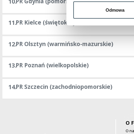
PR Gdynia (pomorskie)
10.
Odmowa
PR Kielce (świętokrzyskie)
11.
PR Olsztyn (warmińsko-mazurskie)
12.
PR Poznań (wielkopolskie)
13.
PR Szczecin (zachodniopomorskie)
14.
O F
O n