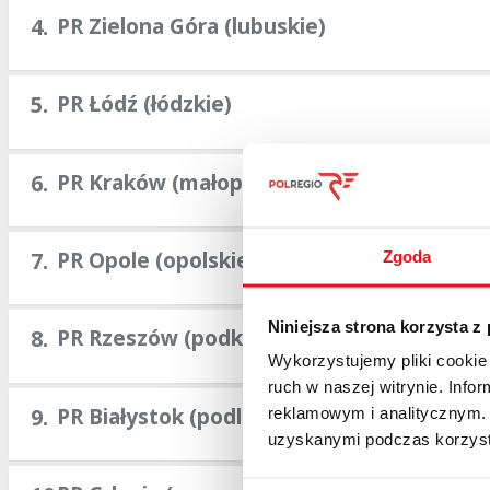
PR Zielona Góra (lubuskie)
4.
PR Łódź (łódzkie)
5.
PR Kraków (małopolskie)
6.
PR Opole (opolskie)
7.
Zgoda
Niniejsza strona korzysta z
PR Rzeszów (podkarpackie)
8.
Wykorzystujemy pliki cookie 
ruch w naszej witrynie. Inf
PR Białystok (podlaskie)
9.
reklamowym i analitycznym. 
uzyskanymi podczas korzysta