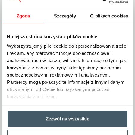
Zgoda
Szczegóły
O plikach cookies
ZASADY I TRYB WYKONYWANIA ODBIORÓW TECHNICZNYCH
POJAZDÓW KOLEJOWYCH, WYROBÓW ORAZ STOSOWANIA
Niniejsza strona korzysta z plików cookie
ZNAKÓW ODBIORCZYCH PRZEZ KOMISARZY ODBIORCZYCH
W POLREGIO S.A.
Wykorzystujemy pliki cookie do spersonalizowania treści
i reklam, aby oferować funkcje społecznościowe i
analizować ruch w naszej witrynie. Informacje o tym, jak
Do pobrania
korzystasz z naszej witryny, udostępniamy partnerom
społecznościowym, reklamowym i analitycznym.
Partnerzy mogą połączyć te informacje z innymi danymi
ZASADY I TRYB WYKONYWANIA ODBIORÓW
TECHNICZNYCH POJAZDÓW KOLEJOWYCH, WYROBÓW ORAZ
otrzymanymi od Ciebie lub uzyskanymi podczas
STOSOWANIA ZNAKÓW ODBIORCZYCH PRZEZ KOMISARZY
korzystania z ich usług.
ODBIORCZYCH W POLREGIO S.A.
Data dodania pliku: 30.12.2025
Zezwól na wszystkie
Załącznik 1 - WYKAZ POJAZDÓW KOLEJOWYCH I ICH
KOMPONENTÓW
Data dodania pliku: 30.12.2025