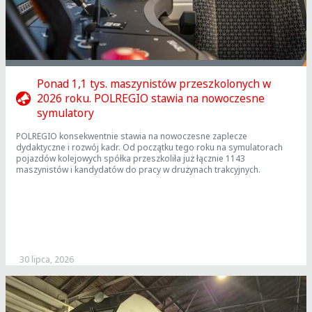
Ponad 1,1 tys. maszynistów przeszkolonych w
2026 roku. POLREGIO stawia na nowoczesne
symulatory
POLREGIO konsekwentnie stawia na nowoczesne zaplecze
dydaktyczne i rozwój kadr. Od początku tego roku na symulatorach
pojazdów kolejowych spółka przeszkoliła już łącznie 1143
maszynistów i kandydatów do pracy w drużynach trakcyjnych.
30 lipca, 2026