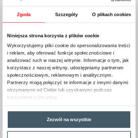
Zgoda
Szczegóły
O plikach cookies
III Wystawa Taboru Kolejowego w Lesznie
Jako honorowy Partner wydarzenia zapraszamy serdecznie wszystkich
Niniejsza strona korzysta z plików cookie
miłośników na trzecią Wystawę Taboru Kolejowego w Lesznie, która
na naszych oczach staje się nową tradycją Stowarzyszenia Miłośników
Wykorzystujemy pliki cookie do spersonalizowania treści
Kolei w Poznaniu. Nie możemy się doczekać kolejnego spotkania w
i reklam, aby oferować funkcje społecznościowe i
miejscu szczególnie ważnym dla Wielkopolskiego Zakładu POLREGIO
S.A. w Poznaniu. Zapraszamy do Leszna już 8 sierpnia 2026 gdzie
analizować ruch w naszej witrynie. Informacje o tym, jak
zaplanowana została prezentacja trzech pojazdów w barwach
korzystasz z naszej witryny, udostępniamy partnerom
POLREGIO.
społecznościowym, reklamowym i analitycznym.
Partnerzy mogą połączyć te informacje z innymi danymi
otrzymanymi od Ciebie lub uzyskanymi podczas
korzystania z ich usług.
04 sierpnia, 2026
Zezwól na wszystkie