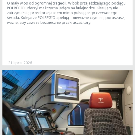
O mały włos od ogromnej tragedii. W bok przejeżdżającego pociągu
POLREGIO uderzył mężczyzna jadący na hulajnodze. Kierujący nie
zatrzymał się przed przejazdem mimo pulsującego czerwonego
światła. Kolejarze POLREGIO apelują – nieważne czym się poruszasz,
ważne, aby zawsze bezpiecznie przekraczać tory.
31 lipca, 2026