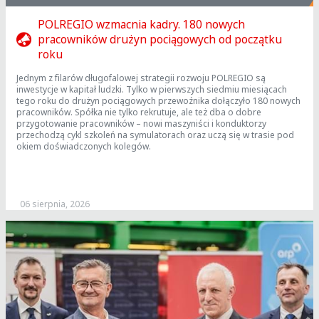
POLREGIO wzmacnia kadry. 180 nowych
pracowników drużyn pociągowych od początku
roku
Jednym z filarów długofalowej strategii rozwoju POLREGIO są
inwestycje w kapitał ludzki. Tylko w pierwszych siedmiu miesiącach
tego roku do drużyn pociągowych przewoźnika dołączyło 180 nowych
pracowników. Spółka nie tylko rekrutuje, ale też dba o dobre
przygotowanie pracowników – nowi maszyniści i konduktorzy
przechodzą cykl szkoleń na symulatorach oraz uczą się w trasie pod
okiem doświadczonych kolegów.
06 sierpnia, 2026