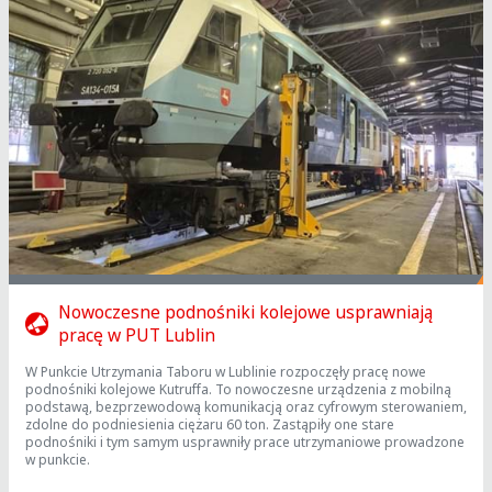
Nowoczesne podnośniki kolejowe usprawniają
pracę w PUT Lublin
W Punkcie Utrzymania Taboru w Lublinie rozpoczęły pracę nowe
podnośniki kolejowe Kutruffa. To nowoczesne urządzenia z mobilną
podstawą, bezprzewodową komunikacją oraz cyfrowym sterowaniem,
zdolne do podniesienia ciężaru 60 ton. Zastąpiły one stare
podnośniki i tym samym usprawniły prace utrzymaniowe prowadzone
w punkcie.