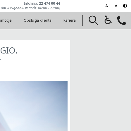
Infolinia:
22 474 00 44
+
-
A
A
7 dni w tygodniu w godz. 06:00 - 22:00)
romocje
Obsługa klienta
Kariera
EGIO.
y