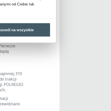
anymi od Ciebie lub
h przez spółkę
cyjnych (EZT) w
rawie opcji.
teczna liczba i
ezwól na wszystkie
osków złożonych
anych środków.
 Pierwsze
 będą
najmniej 310
o trakcji
cji. POLREGIO
/h.
macji
rzewidziano