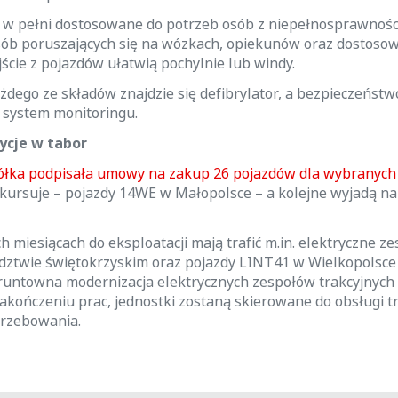
w pełni dostosowane do potrzeb osób z niepełnosprawności
sób poruszających się na wózkach, opiekunów oraz dostosow
jście z pojazdów ułatwią pochylnie lub windy.
żdego ze składów znajdzie się defibrylator, a bezpieczeńst
 system monitoringu.
ycje w tabor
ółka podpisała umowy na zakup 26 pojazdów dla wybranyc
ż kursuje – pojazdy 14WE w Małopolsce – a kolejne wyjadą na
 miesiącach do eksploatacji mają trafić m.in. elektryczne ze
ztwie świętokrzyskim oraz pojazdy LINT41 w Wielkopolsce 
runtowna modernizacja elektrycznych zespołów trakcyjnyc
akończeniu prac, jednostki zostaną skierowane do obsługi t
trzebowania.