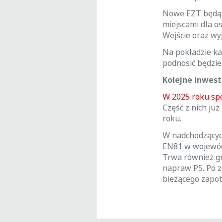
Nowe EZT będą 
miejscami dla o
Wejście oraz wy
Na pokładzie ka
podnosić będzie
Kolejne inwest
W 2025 roku sp
Część z nich ju
roku.
W nadchodzących
EN81 w wojewód
Trwa również g
napraw P5. Po z
bieżącego zapo