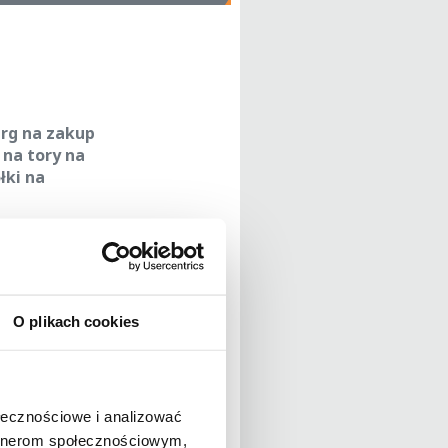
arg na zakup
 na tory na
łki na
est ogromna, a
we znaczenie
kszyć ofertę o
rzed nami
– mówi
O plikach cookies
rzede wszystkim
trategii jest
 rynku
ołecznościowe i analizować
artnerom społecznościowym,