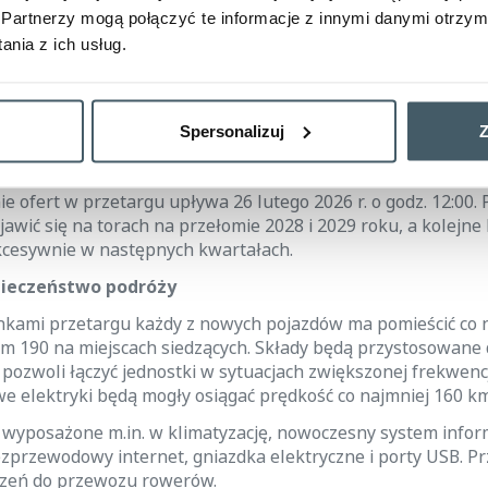
odstawie, 16 w opcji
Partnerzy mogą połączyć te informacje z innymi danymi otrzym
go postępowania wyróżnia je na tle zamówień realizowanyc
nia z ich usług.
ach. Przetarg obejmuje zakup 6 elektrycznych zespołów trak
nia podstawowego. Kolejnych 16 pojazdów przewidziano w p
iwać połączenia aglomeracyjne i ponadregionalne, a ich osta
Spersonalizuj
Z
nkretnych regionów i tras będzie zależał m.in. od oceny wni
programie FEnIKS ogłoszonym przez CUPT i wartości uzysk
e ofert w przetargu upływa 26 lutego 2026 r. o godz. 12:00.
jawić się na torach na przełomie 2028 i 2029 roku, a kolejne
kcesywnie w następnych kwartałach.
pieczeństwo podróży
kami przetargu każdy z nowych pojazdów ma pomieścić co 
m 190 na miejscach siedzących. Składy będą przystosowane d
o pozwoli łączyć jednostki w sytuacjach zwiększonej frekwen
we elektryki będą mogły osiągać prędkość co najmniej 160 km
 wyposażone m.in. w klimatyzację, nowoczesny system infor
ezprzewodowy internet, gniazdka elektryczne i porty USB. P
rzeń do przewozu rowerów.