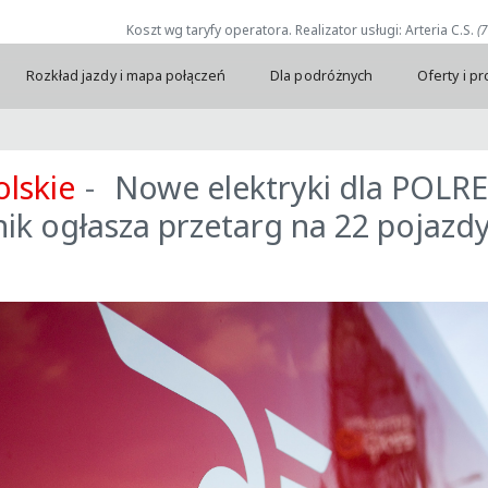
Koszt wg taryfy operatora. Realizator usługi: Arteria C.S.
(
Rozkład jazdy i mapa połączeń
Dla podróżnych
Oferty i p
lskie
Nowe elektryki dla POLR
ik ogłasza przetarg na 22 pojazd