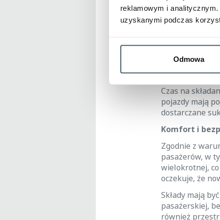
6 pojazdów w p
reklamowym i analitycznym. 
Skala ogłoszone
uzyskanymi podczas korzysta
w ostatnich lat
ramach zamówie
Mają one obsług
Odmowa
przydział do ko
przez spółkę w 
Czas na składani
pojazdy mają po
dostarczane su
Komfort i bez
Zgodnie z warun
pasażerów, w ty
wielokrotnej, c
oczekuje, że no
Składy mają być
pasażerskiej, b
również przest