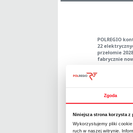
POLREGIO konty
22 elektryczny
przełomie 2028
fabrycznie now
–
Dla POLREGIO k
możliwości finan
zarówno dla nas,
około 7 tysięcy s
Aleksandra Grz
Zgoda
– W 2025 roku n
z myślą o nich ch
Niniejsza strona korzysta z
nowoczesny tabor
Wykorzystujemy pliki cookie 
przewozów kolej
ruch w naszej witrynie. Inf