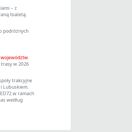
ami – z
aną toaletą.
wo podróżnych
h województw
.
 trasy w 2026
społy trakcyjne
i Lubuskiem.
h ED72 w ramach
ras według