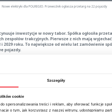
Nowe elektryki dla POLREGIO. Przewoźnik ogłasza przetarg na 22 pojazdy
nuuje inwestycje w nowy tabor. Spółka ogłosiła przet
ch zespołów trakcyjnych. Pierwsze z nich mają wyjechać
 i 2029 roku. To największe od wielu lat zamówienie spó
e pojazdy.
ażdy przetarg na nowy tabor to realny przełom. Skala potrzeb j
sowe spółki ograniczone. Dlatego każdy nabyty skład ma kluczo
 jak i dla pasażerów. Zakup wszystkich 22 pojazdów pozwoli zwię
tojących i siedzących miejsc dla podróżnych. Kolejne działania p
ywaczewska, p.o. prezesa Zarządu POLREGIO.
Szczegóły
aszymi pociągami podróżowało niemal 103 mln pasażerów. To p
cemy podnosić jakość usług. Jednym z kluczowych elementów tej s
 plików cookie
. To warunek skutecznego konkurowania na liberalizującym się
do spersonalizowania treści i reklam, aby oferować funkcje sp
owych –
dodaje Wojciech Dinges, wiceprezes POLREGIO.
ormacje o tym, jak korzystasz z naszej witryny, udostępniamy p