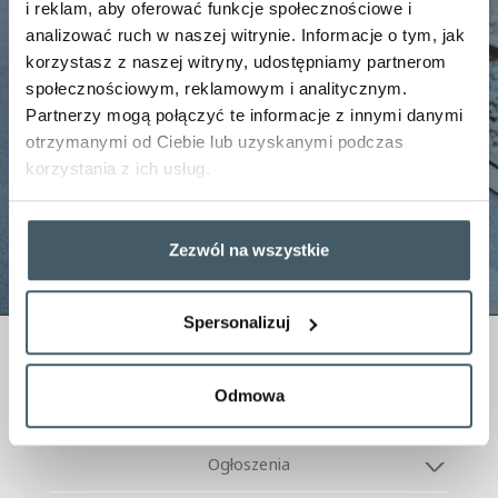
i reklam, aby oferować funkcje społecznościowe i
analizować ruch w naszej witrynie. Informacje o tym, jak
Przepraszamy. Strona odjechała
korzystasz z naszej witryny, udostępniamy partnerom
społecznościowym, reklamowym i analitycznym.
zgodnie z rozkładem
Partnerzy mogą połączyć te informacje z innymi danymi
otrzymanymi od Ciebie lub uzyskanymi podczas
korzystania z ich usług.
Powrót na stronę główną!
Zezwól na wszystkie
Spersonalizuj
Jesteśmy w Grupie
Odmowa
O Firmie
Ogłoszenia