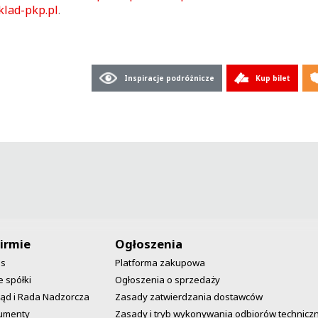
klad-pkp.pl
.
Inspiracje podróżnicze
Kup bilet
irmie
Ogłoszenia
as
Platforma zakupowa
 spółki
Ogłoszenia o sprzedaży
ąd i Rada Nadzorcza
Zasady zatwierdzania dostawców
umenty
Zasady i tryb wykonywania odbiorów technicz