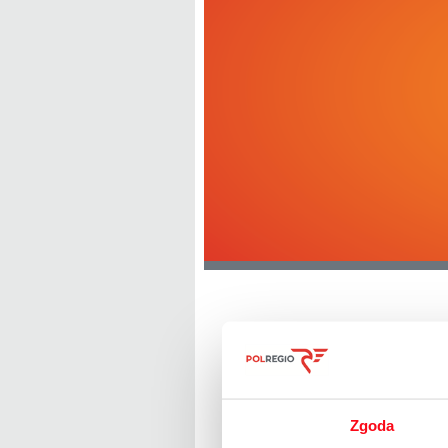
Szanowni Podró
Zgoda
Informujemy, iż