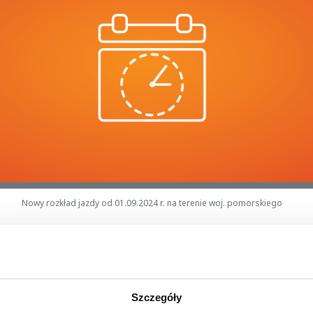
Nowy rozkład jazdy od 01.09.2024 r. na terenie woj. pomorskiego
żni,
Szczegóły
 z dniem
1 września 2024 r.
(niedziela) zmienia się rozkład ja