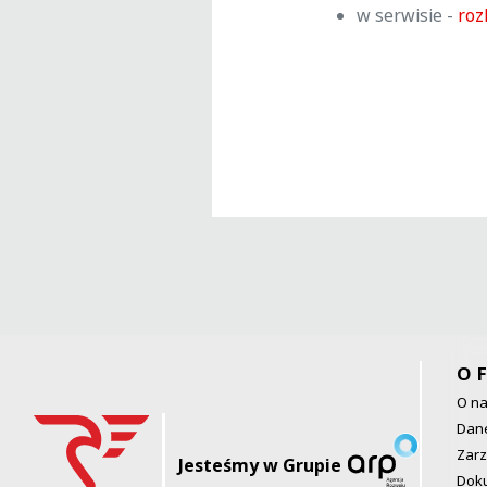
w serwisie -
roz
O F
O n
Dane
Zarz
Jesteśmy w Grupie
Dok