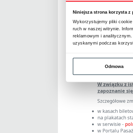
będzie obowiąz
Jednocześnie pr
Niniejsza strona korzysta z
r.
zostanie wpr
Wykorzystujemy pliki cookie 
odcinkach:
ruch w naszej witrynie. Inf
Słupsk - Lębork
reklamowym i analitycznym. 
Słupsk - Ustka 
uzyskanymi podczas korzysta
Gardeja - Grudz
Uwaga! Brak m
Autobusowej.
Odmowa
W związku z i
zapoznanie si
Szczegółowe zmi
w kasach bileto
na plakatach st
w serwisie -
pol
w Portalu Pasaż