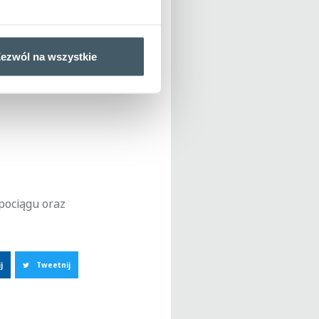
ezwól na wszystkie
0 do 15:00
.
pociągu oraz
j
Tweetnij