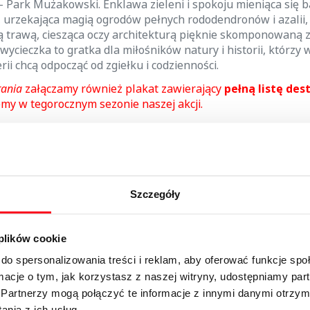
 - Park Mużakowski. Enklawa zieleni i spokoju mieniąca się 
, urzekająca magią ogrodów pełnych rododendronów i azalii
 trawą, ciesząca oczy architekturą pięknie skomponowaną z
ycieczka to gratka dla miłośników natury i historii, którzy
ii chcą odpocząć od zgiełku i codzienności.
rania
załączamy również plakat zawierający
pełną listę des
emy w tegorocznym sezonie naszej akcji.
zd można nabyć w kasie biletowej na stacji w Zielonej Górze 
zerwacji, u kierownika pociągu.
 jest ograniczona.
ywa się drogą e-mailową pod
Szczegóły
wacja.zielonagora@polregio.pl
.
Rezerwacji mogą dokony
czynający podróży na stacji innej niż Zielona Góra Głów
 plików cookie
prosimy o następujące informacje:
do spersonalizowania treści i reklam, aby oferować funkcje sp
ko,
ormacje o tym, jak korzystasz z naszej witryny, udostępniamy p
Partnerzy mogą połączyć te informacje z innymi danymi otrzym
zęcia przejazdu,
nia z ich usług.