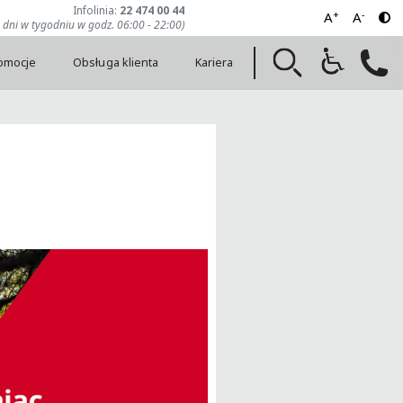
Infolinia:
22 474 00 44
+
-
A
A
7 dni w tygodniu w godz. 06:00 - 22:00)
romocje
Obsługa klienta
Kariera