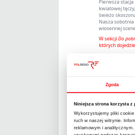
Pierwsza stacja
kwiatowej tęczy
świeżo skoszoną
Nasza sobotnia w
wiosennej scener
W sekcji
Do pob
których dojedzi
Bilety na przeja
wcześniejszej re
Liczba biletów
Rezerwacja odb
Zgoda
adresem
rezer
podróżni rozpo
Niniejsza strona korzysta z
W treści maila 
Wykorzystujemy pliki cookie 
- imię i nazwis
ruch w naszej witrynie. Inf
reklamowym i analitycznym. 
- stacja rozpoc
uzyskanymi podczas korzysta