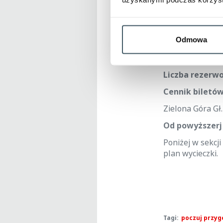
- telefon kont
- liczba rezer
Odmowa
Rezerwacje moż
Liczba rezerwo
Cennik biletów
Zielona Góra Gł.
Od powyższerj
Poniżej w sekcji
plan wycieczki.
Tagi:
poczuj przyg