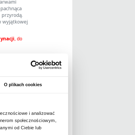
barwami
, pachnąca
 przyrodą.
 w wyjątkowej
tynacji
, do
oraz, po
O plikach cookies
wać wyłącznie
na.
ołecznościowe i analizować
artnerom społecznościowym,
anymi od Ciebie lub