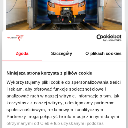
POLREGIO wybuduje myjnię pojazdów na Opolszczyźnie
Zgoda
Szczegóły
O plikach cookies
POLREGIO ogłosiło przetarg na budowę nowej,
ekologicznej myjni pojazdów kolejowych w
Kędzierzynie-Koźlu. Będzie to pierwszy taki obiekt
przewoźnika na terenie województwa opolskiego.
Niniejsza strona korzysta z plików cookie
Uruchomienie planowane jest na 2027 rok.
Wykorzystujemy pliki cookie do spersonalizowania treści
Nowa, przejazdowa myjnia powstanie na terenie Punktu
Utrzymania Taboru w Kędzierzynie-Koźlu i – razem z
i reklam, aby oferować funkcje społecznościowe i
budynkami technicznymi – zajmie powierzchnię około 1630
analizować ruch w naszej witrynie. Informacje o tym, jak
mkw. Większość czynności związanych z czyszczeniem będzie
tam wykonywana automatycznie. Znajdą się również
korzystasz z naszej witryny, udostępniamy partnerom
stanowiska do zmywania graffiti i domywania ręcznego. Czas
społecznościowym, reklamowym i analitycznym.
czyszczenia jednego składu wyniesie około 5-6 minut.
Partnerzy mogą połączyć te informacje z innymi danymi
W ciągu roku nowy obiekt będzie w stanie umyć ponad 1800
pojazdów z samego województwa opolskiego. Liczba ta
otrzymanymi od Ciebie lub uzyskanymi podczas
może wzrosnąć nawet ponad dwukrotnie w sytuacji, gdy z