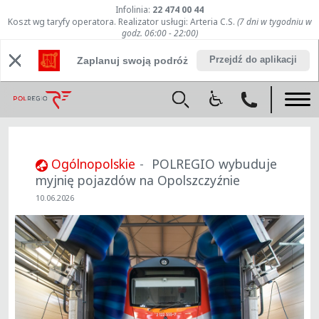
Infolinia:
22 474 00 44
Koszt wg taryfy operatora. Realizator usługi: Arteria C.S.
(7 dni w tygodniu w
godz. 06:00 - 22:00)
Przejdź do aplikacji
Zaplanuj swoją podróż
Ogólnopolskie
POLREGIO wybuduje
myjnię pojazdów na Opolszczyźnie
10.06.2026