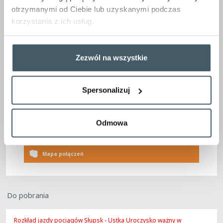
z rozkładem jazdy pociągów przed planowaną
podróżą.
otrzymanymi od Ciebie lub uzyskanymi podczas
korzystania z ich usług.
Przejazd w autobusach komunikacji zastępczej,
oznakowanych logo POLREGIO, odbywa się na podstawie
biletów kolejowych.
Uwaga! Brak możliwości przewozu rowerów oraz brak
Zezwól na wszystkie
WC w Zastępczej Komunikacji Autobusowej.
Poniżej do pobrania udostępniamy rozkład jazdy z
Zastępczą Komunikacją Autobusową.
Spersonalizuj
Inspiracje podróżnicze
Odmowa
Kup bilet
Mapa połączeń
Do pobrania
Rozkład jazdy pociągów Słupsk - Ustka Uroczysko ważny w