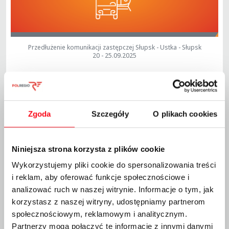
Przedłużenie komunikacji zastępczej Słupsk - Ustka - Słupsk
20 - 25.09.2025
W związku z przedłużeniem prac modernizacyjnych
zarządzanych przez PKP PLK S.A. informujemy, że
w dniach
20-25.09.2025 r. obowiązuje zastępcza komunikacja
autobusowa za pociągi:
Zgoda
Szczegóły
O plikach cookies
80428, 80429, 80434, 80435, 80440, 80441, 80422, 80443
Odjazdy ZKA ze stacji:
SŁUPSK p.a. -
zatoka ul. Towarowa, przy Straży Pożarnej
Niniejsza strona korzysta z plików cookie
SŁUPSK PÓŁNOCNY p.a. -
ul. Grunwaldzka SCANIA
STRZELINKO p.a. -
przy stacji PKP
Wykorzystujemy pliki cookie do spersonalizowania treści
GAŁĘZINOWO p.a. -
przy stacji PKP
i reklam, aby oferować funkcje społecznościowe i
CHARNOWO SŁUPSKIE p.a. -
przy stacji PKP
USTKA p.a. –
dworzec PKS
analizować ruch w naszej witrynie. Informacje o tym, jak
korzystasz z naszej witryny, udostępniamy partnerom
W związku z istotnymi zmianami w rozkładzie jazdy
społecznościowym, reklamowym i analitycznym.
prosimy o dokładne zapoznanie się
Partnerzy mogą połączyć te informacje z innymi danymi