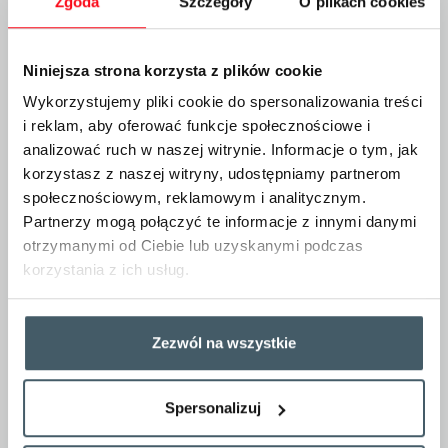
Zgoda
Szczegóły
O plikach cookies
Niniejsza strona korzysta z plików cookie
Zastępcza komunikacja autobusowa
Wykorzystujemy pliki cookie do spersonalizowania treści
i reklam, aby oferować funkcje społecznościowe i
Szanowni Państwo,
analizować ruch w naszej witrynie. Informacje o tym, jak
informujemy, że w terminie
17–21 listopada 2025 r.
na
korzystasz z naszej witryny, udostępniamy partnerom
odcinku
Kostrzyn – Küstrin Kietz
zostanie
wprowadzone
awaryjne zamknięcie torowe
. W związku z
społecznościowym, reklamowym i analitycznym.
tym ruch pociągów nie będzie możliwy, a za wszystkie kursy
Partnerzy mogą połączyć te informacje z innymi danymi
realizowane przez POLREGIO na tym fragmencie trasy
zostanie uruchomiona
Zastępcza Komunikacja
otrzymanymi od Ciebie lub uzyskanymi podczas
Autobusowa (ZKA)
.
korzystania z ich usług.
Ze względu na możliwe wydłużenie czasu przejazdu prosimy
o uwzględnienie dodatkowego czasu w planowaniu podróży.
Zezwól na wszystkie
Mapa połączeń
Spersonalizuj
Udostepnij