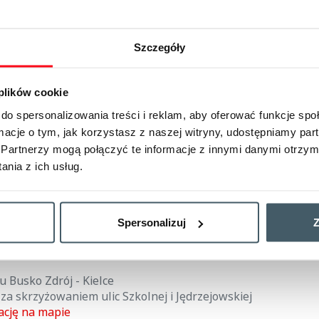
krzyski Zakład w Kielcach uprzejmie informuje, że
od
3.09 
zczowice – Busko-Zdrój
, decyzją zarządcy infrastruktury 
nie wprowadzona Zastępcza Komunikacja Autobusowa (ZKA). 
Szczegóły
zowice - Busko-Zdrój - Włoszczowice,
będzie się odbywał 
ISKA.
obusową uruchamia się z powodu modernizacji linii kolejow
 plików cookie
Busko-Zdrój.
do spersonalizowania treści i reklam, aby oferować funkcje sp
 Zastępczej Komunikacji Autobusowej:
ormacje o tym, jak korzystasz z naszej witryny, udostępniamy p
Partnerzy mogą połączyć te informacje z innymi danymi otrzym
- w kierunku Busko Zdrój
nia z ich usług.
ngowym obok przystanku kolejowego
ację na mapie
u Kielce - Busko Zdrój
Spersonalizuj
Z
na drodze nr 766 przed OSP Kije
ację na mapie
u Busko Zdrój - Kielce
za skrzyżowaniem ulic Szkolnej i Jędrzejowskiej
ację na mapie