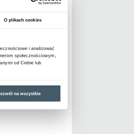
– 25.10.2024 r.
kolejowej PKP
Przejazd na
O plikach cookies
z pominięciem
ej na odcinku
ołecznościowe i analizować
artnerom społecznościowym,
anymi od Ciebie lub
ezwól na wszystkie