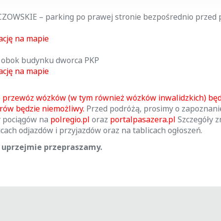
OWSKIE – parking po prawej stronie bezpośrednio przed 
ację na mapie
 obok budynku dworca PKP
ację na mapie
 przewóz wózków (w tym również wózków inwalidzkich) będ
rów będzie niemożliwy.
Przed podróżą, prosimy o zapoznanie
y pociągów na
polregio.pl
oraz
portalpasazera.pl
Szczegóły zn
icach odjazdów i przyjazdów oraz na tablicach ogłoszeń.
a uprzejmie przepraszamy.