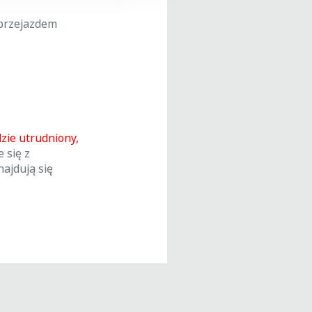
przejazdem
zie utrudniony,
 się z
ajdują się