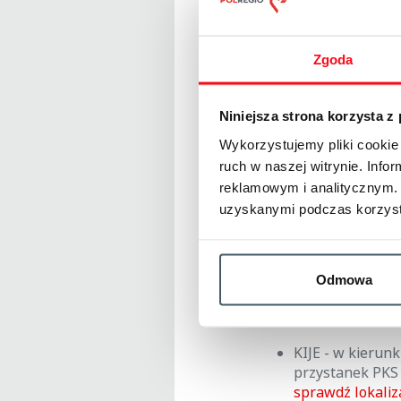
POLREGIO Święto
na odcinku
Włos
PLK S.A. zosta
Zgoda
odcinku
Włoszc
stacji
GROCHOW
Komunikację aut
Niniejsza strona korzysta z
Włoszczowice – 
Wykorzystujemy pliki cookie 
Miejsca postoju
ruch w naszej witrynie. Inf
reklamowym i analitycznym. 
WŁOSZCZOWICE 
uzyskanymi podczas korzysta
na placu parki
sprawdź lokaliz
KIJE - w kierunk
Odmowa
przystanek PKS 
sprawdź lokaliz
KIJE - w kierunk
przystanek PKS 
sprawdź lokaliz