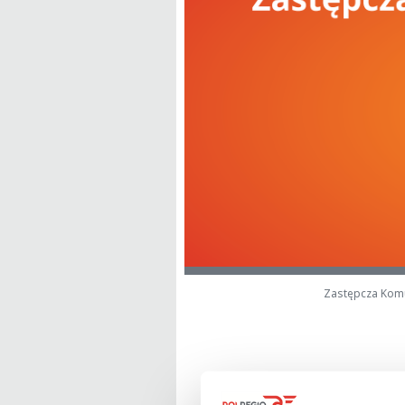
Zastępcza Komu
Szanowni Podr