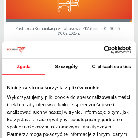
Zastępcza Komunikacja Autobusowa (ZKA) Linia 201 - 30.06. -
30.08.2025 r.
Informujemy, że
od 30.06.2025 r.
obowiązuje
Zastępcza
Komunikacja Autobusowa (ZKA) na poniższych
odcinkach:
Kartuzy - Gdańsk Rębiechowo - Kartuzy
Zgoda
Szczegóły
O plikach cookies
Kościerzyna - Kartuzy - Kościerzyna
Kościerzyna - Chojnice - Kościerzyna
Uwaga!
Niniejsza strona korzysta z plików cookie
Przystanek autobusowy GDAŃSK RĘBIECHOWO PKM -
autobusy komunikacji zastępczej będą odjeżdżać z
Wykorzystujemy pliki cookie do spersonalizowania treści
przystanku znajdującego się bezpośrednio przy
i reklam, aby oferować funkcje społecznościowe i
peronie.
analizować ruch w naszej witrynie. Informacje o tym, jak
W związku z istotnymi zmianami w rozkładzie jazdy
korzystasz z naszej witryny, udostępniamy partnerom
prosimy o dokładne zapoznanie się
z rozkładem jazdy pociągów przed planowaną
społecznościowym, reklamowym i analitycznym.
podróżą.
Partnerzy mogą połączyć te informacje z innymi danymi