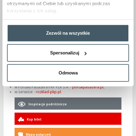
Dokładna lokalizacja przystanków ZKA zamieszczona
otrzymanymi od Ciebie lub uzyskanymi podczas
jest w rozkładach jazdy, które znajdują się w zakładce
-> Rozkłady jazdy i mapa połączeń -> Rozkłady jazdy
korzystania z ich usług.
Przejazd w autobusach komunikacji zastępczej,
oznakowanych logo POLREGIO, odbywa się na podstawie
biletów kolejowych.
Zezwól na wszystkie
Uwaga! Brak możliwości przewozu rowerów oraz brak
WC w Zastępczej Komunikacji Autobusowej.
Spersonalizuj
Szczegółowe zmiany w rozkładach jazdy pociągów,
udostępniane są:
w kasach biletowych,
Odmowa
na plakatach stacyjnych,
w serwisie -
polregio.pl
,
w Portalu Pasażera PKP PLK S.A. -
portalpasazera.pl
,
w serwisie -
rozklad-pkp.pl
.
Inspiracje podróżnicze
Kup bilet
Mapa połączeń