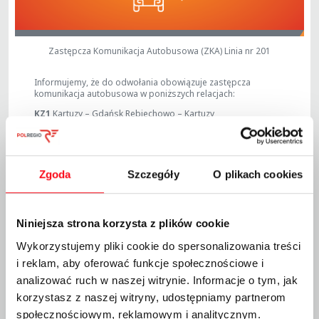
Zastępcza Komunikacja Autobusowa (ZKA) Linia nr 201
Informujemy, że do odwołania obowiązuje zastępcza
komunikacja autobusowa w poniższych relacjach:
KZ1
Kartuzy – Gdańsk Rębiechowo – Kartuzy
KZ2
Kościerzyna – Kartuzy – Kościerzyna
KZ3
Kościerzyna – Gdańsk Rębiechowo - Kościerzyna
R17
Kościerzyna – Chojnice – Kościerzyna
Zgoda
Szczegóły
O plikach cookies
UWAGA! ZMIANY OD DNIA 01.09.2025
Niniejsza strona korzysta z plików cookie
Linia
KZ3
kursuje zmienioną trasą – Kościerzyna – Gdańsk
Rębiechowo przez Szymbark Droga Krajowa 20
Wykorzystujemy pliki cookie do spersonalizowania treści
Skrzyżowanie, Egiertowo, Banino Szkoła
i reklam, aby oferować funkcje społecznościowe i
Linia
R17
kursuje zmienioną trasą z pominięciem przystanku
kolejowego Lipuska Huta, wspólną trasą i przystankami linii
analizować ruch w naszej witrynie. Informacje o tym, jak
480 (PKS Starogard Gdański/PKS Chojnice)
korzystasz z naszej witryny, udostępniamy partnerom
społecznościowym, reklamowym i analitycznym.