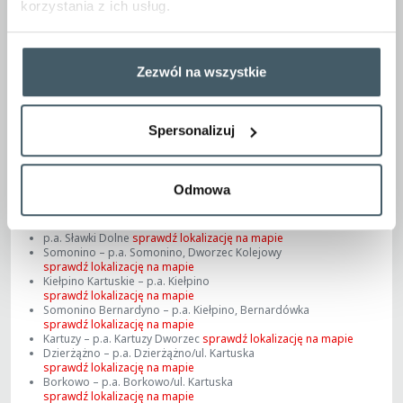
korzystania z ich usług.
14.06.2026
Kościerzyna – p.a. Kościerzyna, Dworcowa (Dworzec PKP)
sprawdź lokalizację na mapie
p.a. Kościerzyna, Szopińskiego
sprawdź lokalizację na mapie
Zezwól na wszystkie
p.a. Skorzewo
sprawdź lokalizację na mapie
p.a. Stężyca, Urząd Gminy
sprawdź lokalizację na mapie
Gołubie Kaszubskie – p.a. Gołubie, Dworzec Kolejowy
sprawdź lokalizację na mapie
Spersonalizuj
p.a. Szymbark
sprawdź lokalizację na mapie
Wieżyca – p.a. Wieżyca, Wybudowanie
sprawdź lokalizację na mapie
Krzeszna – p.a. Krzeszna, Wybudowanie
Odmowa
sprawdź lokalizację na mapie
p.a. Ostrzyce
sprawdź lokalizację na mapie
Sławki – p.a. Goręczyno
sprawdź lokalizację na mapie
p.a. Sławki Dolne
sprawdź lokalizację na mapie
Somonino – p.a. Somonino, Dworzec Kolejowy
sprawdź lokalizację na mapie
Kiełpino Kartuskie – p.a. Kiełpino
sprawdź lokalizację na mapie
Somonino Bernardyno – p.a. Kiełpino, Bernardówka
sprawdź lokalizację na mapie
Kartuzy – p.a. Kartuzy Dworzec
sprawdź lokalizację na mapie
Dzierżążno – p.a. Dzierżążno/ul. Kartuska
sprawdź lokalizację na mapie
Borkowo – p.a. Borkowo/ul. Kartuska
sprawdź lokalizację na mapie