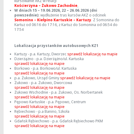
kursowanie AKZ w relacji
Kościerzyna – Żukowo Zachodnie
,
W dniach 15 – 19.06.2026, 22 – 26.06.2026 (dni
powszednie):
wydłużenie tras kursów AKZ o odcinek
Somonino – Kiełpino Kartuskie – Kartuzy
. Z Somonina do
Kartuz od 06:16 do 17:16, z Kartuz do Somonina od 06:54 do
17:54
Lokalizacja przystanków autobusowych KZ1
Kartuzy - p.a. Kartuzy, Dworzec
sprawdź lokalizację na mapie
Dzierżążno - p.a. Dzierżążno/ul. Kartuska
sprawdź lokalizację na mapie
Borkowo - p.a. Borkowo/ul. Kartuska
sprawdź lokalizację na mapie
p.a. Żukowo, Urząd Gminy
sprawdź lokalizację na mapie
Żukowo - p.a. Żukowo, Dworcowa
sprawdź lokalizację na mapie
Żukowo Wschodnie - p.a. Żukowo, Os. Norbertanek
sprawdź lokalizację na mapie
Pępowo Kartuskie - p.a. Pępowo, Centrum
sprawdź lokalizację na mapie
Rębiechowo - p.a Banino, Szkoła
sprawdź lokalizację na mapie
Gdańsk Rębiechowo - p.a. Gdańsk Rębiechowo PKM
sprawdź lokalizację na mapie