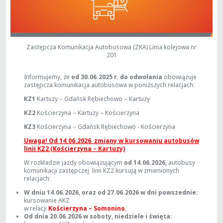
Zastępcza Komunikacja Autobusowa (ZKA) Linia kolejowa nr
201
Informujemy, że
od 30.06.2025 r. do odwołania
obowiązuje
zastępcza komunikacja autobusowa w poniższych relacjach:
KZ1
Kartuzy – Gdańsk Rębiechowo – Kartuzy
KZ2
Kościerzyna – Kartuzy – Kościerzyna
KZ3
Kościerzyna – Gdańsk Rębiechowo - Kościerzyna
Uwaga! Od 14.06.2026 zmiany w kursowaniu autobusów
linii KZ2 (Kościerzyna – Kartuzy)
W rozkładzie jazdy obowiązującym
od 14.06.2026,
autobusy
komunikacji zastępczej linii KZ2 kursują w zmienionych
relacjach:
W dniu 14.06.2026, oraz od 27.06.2026 w dni powszednie:
kursowanie AKZ
w relacji
Kościerzyna – Somonino
,
Od dnia 20.06.2026 w soboty, niedziele i święta: