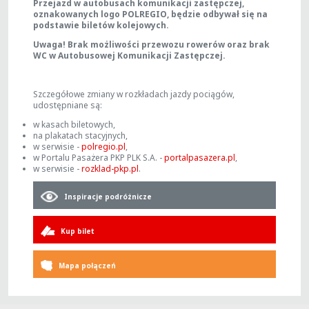
Przejazd w autobusach komunikacji zastępczej,
oznakowanych logo POLREGIO, będzie odbywał się na
podstawie biletów kolejowych.
Uwaga! Brak możliwości przewozu rowerów oraz brak
WC w Autobusowej Komunikacji Zastępczej.
Szczegółowe zmiany w rozkładach jazdy pociągów,
udostępniane są:
w kasach biletowych,
na plakatach stacyjnych,
w serwisie -
polregio.pl
,
w Portalu Pasażera PKP PLK S.A. -
portalpasazera.pl
,
w serwisie -
rozklad-pkp.pl
.
Inspiracje podróżnicze
Kup bilet
Mapa połączeń