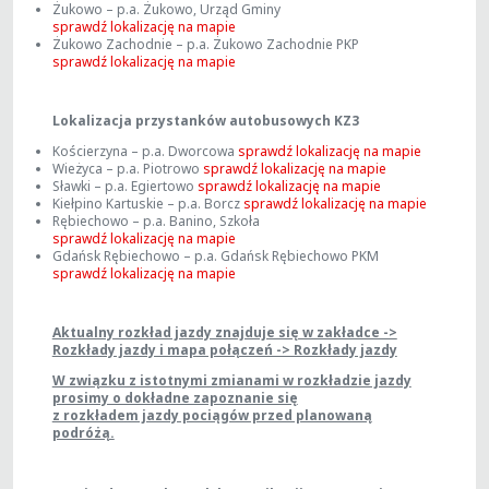
Żukowo – p.a. Żukowo, Urząd Gminy
sprawdź lokalizację na mapie
Żukowo Zachodnie – p.a. Żukowo Zachodnie PKP
sprawdź lokalizację na mapie
Lokalizacja przystanków autobusowych KZ3
Kościerzyna – p.a. Dworcowa
sprawdź lokalizację na mapie
Wieżyca – p.a. Piotrowo
sprawdź lokalizację na mapie
Sławki – p.a. Egiertowo
sprawdź lokalizację na mapie
Kiełpino Kartuskie – p.a. Borcz
sprawdź lokalizację na mapie
Rębiechowo – p.a. Banino, Szkoła
sprawdź lokalizację na mapie
Gdańsk Rębiechowo – p.a. Gdańsk Rębiechowo PKM
sprawdź lokalizację na mapie
Aktualny rozkład jazdy znajduje się w zakładce ->
Rozkłady jazdy i mapa połączeń -> Rozkłady jazdy
W związku z istotnymi zmianami w rozkładzie jazdy
prosimy o dokładne zapoznanie się
z rozkładem jazdy pociągów przed planowaną
podróżą.