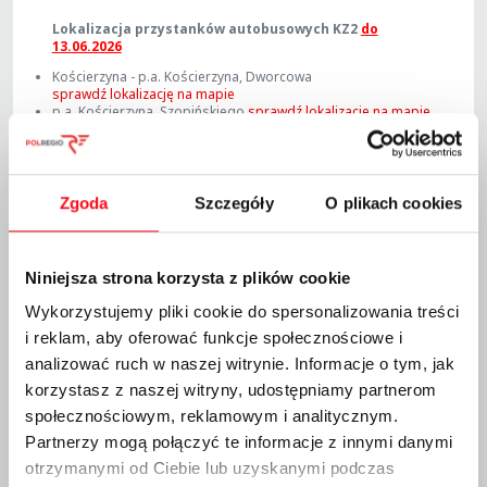
Lokalizacja przystanków autobusowych KZ2
do
13.06.2026
Kościerzyna - p.a. Kościerzyna, Dworcowa
sprawdź lokalizację na mapie
p.a. Kościerzyna, Szopińskiego
sprawdź lokalizację na mapie
Skorzewo – p.a. Skorzewo/ul. Kościerska
sprawdź lokalizację na mapie
p.a. Stężyca, Urząd Gminy
sprawdź lokalizację na mapie
Gołubie Kaszubskie – p.a. Gołubie, Dworzec Kolejowy
sprawdź lokalizację na mapie
Zgoda
Szczegóły
O plikach cookies
p.a. Szymbark
sprawdź lokalizację na mapie
Wieżyca – p.a. Wieżyca, Wybudowanie
sprawdź lokalizację na mapie
Krzeszna – p.a. Krzeszna, Wybudowanie
Niniejsza strona korzysta z plików cookie
sprawdź lokalizację na mapie
p.a. Ostrzyce
sprawdź lokalizację na mapie
Wykorzystujemy pliki cookie do spersonalizowania treści
Sławki – p.a. Goręczyno
sprawdź lokalizację na mapie
p.a. Sławki Dolne
sprawdź lokalizację na mapie
i reklam, aby oferować funkcje społecznościowe i
Somonino – p.a. Somonino, Dworzec Kolejowy
analizować ruch w naszej witrynie. Informacje o tym, jak
sprawdź lokalizację na mapie
Somonino Bernardyno – p.a. Kiełpino, Bernardówka
korzystasz z naszej witryny, udostępniamy partnerom
sprawdź lokalizację na mapie
społecznościowym, reklamowym i analitycznym.
Kartuzy – p.a. Kartuzy Dworzec
sprawdź lokalizację na mapie
Partnerzy mogą połączyć te informacje z innymi danymi
otrzymanymi od Ciebie lub uzyskanymi podczas
Lokalizacja przystanków autobusowych KZ2 od