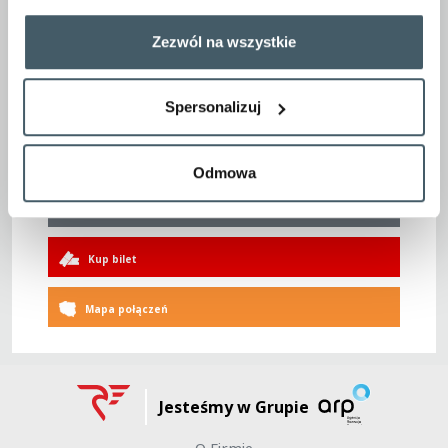
Aktualny rozkład jazdy znajduje się w zakładce -> Rozkłady
jazdy i mapa połączeń -> Rozkłady jazdy
Zezwól na wszystkie
Szczegółowe zmiany w rozkładach jazdy pociągów,
udostępniane są:
w kasach biletowych,
Spersonalizuj
na plakatach stacyjnych,
w serwisie -
polregio.pl
,
w Portalu Pasażera PKP PLK S.A. -
portalpasazera.pl
,
w serwisie -
rozklad-pkp.pl
.
Odmowa
Inspiracje podróżnicze
Kup bilet
Mapa połączeń
Jesteśmy w Grupie