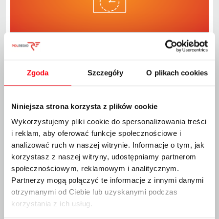
Zmiany w kursowaniu pociągów relacji Gdynia Główna –
Kartuzy od 14.06.2026
Zgoda
Szczegóły
O plikach cookies
Zmiany w kursowaniu pociągów relacji Gdynia Główna
– Kartuzy od 14.06.2026
W rozkładzie jazdy Gdynia Główna – Kartuzy obowiązującym
od 14.06.2026,
pociągi kursują w zmienionych relacjach:
Niniejsza strona korzysta z plików cookie
W dni powszednie oraz w dniu 14.06.2026:
kursowanie
Wykorzystujemy pliki cookie do spersonalizowania treści
pociągów w relacji
Gdańsk Wrzeszcz – Somonino
i reklam, aby oferować funkcje społecznościowe i
Od dnia 20.06.2026 w soboty, niedziele i święta:
kursowanie pociągów w relacji
Gdańsk Wrzeszcz –
analizować ruch w naszej witrynie. Informacje o tym, jak
Żukowo Zachodnie
korzystasz z naszej witryny, udostępniamy partnerom
społecznościowym, reklamowym i analitycznym.
Poniżej do pobrania znajduje się rozkład jazdy Gdynia
Partnerzy mogą połączyć te informacje z innymi danymi
Główna/Gdańsk Wrzeszcz - Kartuzy od 14.06.2026.
otrzymanymi od Ciebie lub uzyskanymi podczas
W związku z istotnymi zmianami w rozkładzie jazdy prosimy o
korzystania z ich usług.
dokładne zapoznanie się
z rozkładem jazdy pociągów przed planowaną podróżą.