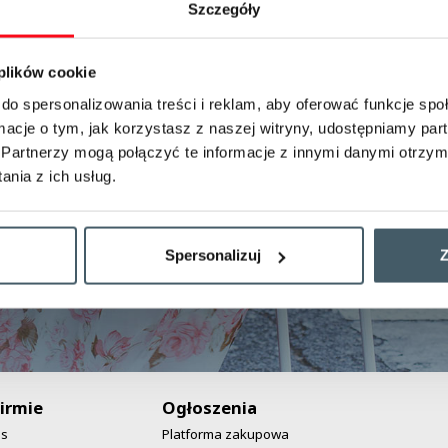
Szczegóły
Przepraszamy. Strona odjechała
 plików cookie
zgodnie z rozkładem
do spersonalizowania treści i reklam, aby oferować funkcje sp
ormacje o tym, jak korzystasz z naszej witryny, udostępniamy p
Partnerzy mogą połączyć te informacje z innymi danymi otrzym
Powrót na stronę główną!
nia z ich usług.
Spersonalizuj
Z
irmie
Ogłoszenia
as
Platforma zakupowa