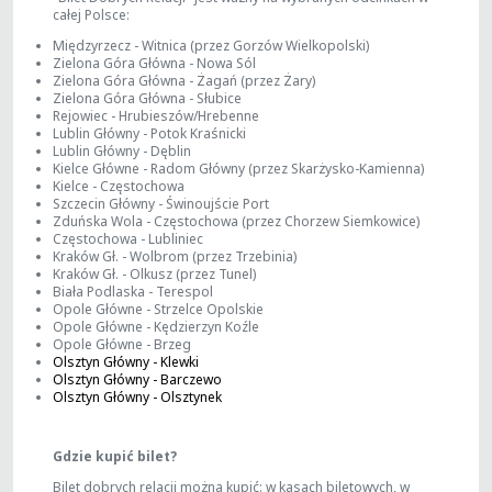
całej Polsce:
Międzyrzecz - Witnica (przez Gorzów Wielkopolski)
Zielona Góra Główna - Nowa Sól
Zielona Góra Główna - Żagań (przez Żary)
Zielona Góra Główna - Słubice
Rejowiec - Hrubieszów/Hrebenne
Lublin Główny - Potok Kraśnicki
Lublin Główny - Dęblin
Kielce Główne - Radom Główny (przez Skarżysko-Kamienna)
Kielce - Częstochowa
Szczecin Główny - Świnoujście Port
Zduńska Wola - Częstochowa (przez Chorzew Siemkowice)
Częstochowa - Lubliniec
Kraków Gł. - Wolbrom (przez Trzebinia)
Kraków Gł. - Olkusz (przez Tunel)
Biała Podlaska - Terespol
Opole Główne - Strzelce Opolskie
Opole Główne - Kędzierzyn Koźle
Opole Główne - Brzeg
Olsztyn Główny - Klewki
Olsztyn Główny - Barczewo
Olsztyn Główny - Olsztynek
Gdzie kupić bilet?
Bilet dobrych relacji można kupić: w kasach biletowych, w