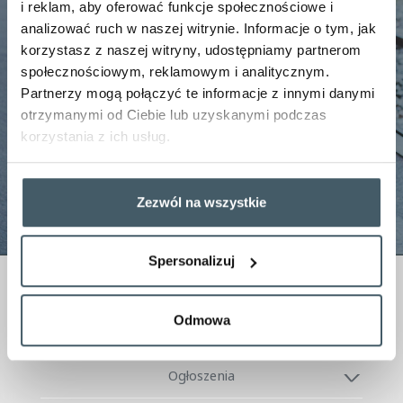
i reklam, aby oferować funkcje społecznościowe i
analizować ruch w naszej witrynie. Informacje o tym, jak
Przepraszamy. Strona odjechała
korzystasz z naszej witryny, udostępniamy partnerom
społecznościowym, reklamowym i analitycznym.
zgodnie z rozkładem
Partnerzy mogą połączyć te informacje z innymi danymi
otrzymanymi od Ciebie lub uzyskanymi podczas
korzystania z ich usług.
Powrót na stronę główną!
Zezwól na wszystkie
Spersonalizuj
Jesteśmy w Grupie
Odmowa
O Firmie
Ogłoszenia