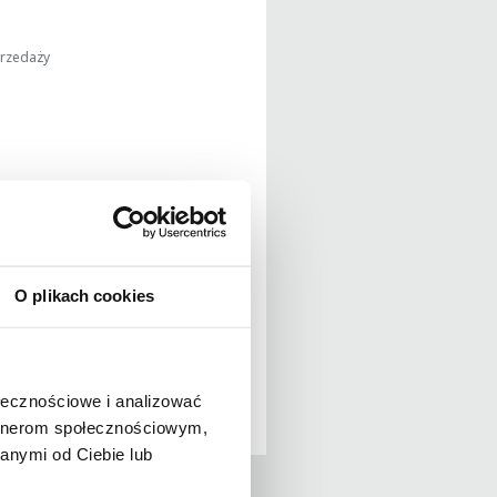
przedaży
O plikach cookies
j
Tweetnij
ołecznościowe i analizować
artnerom społecznościowym,
anymi od Ciebie lub