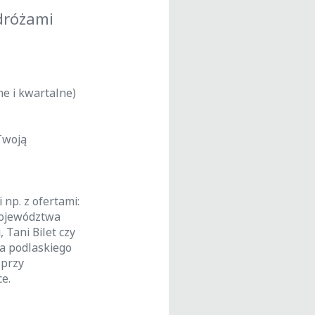
odróżami
ne i kwartalne)
Twoją
 np. z ofertami:
województwa
 Tani Bilet czy
a podlaskiego
 przy
e.