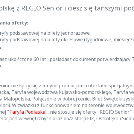
lskę z REGIO Senior i ciesz się tańszymi p
nia oferty:
aryfy podstawowej na bilety jednorazowe
aryfy podstawowej na bilety okresowe (tygodniowe, miesięcz
?
asz ukończone 60 lat i posiadasz dokument potwierdzający 
k
ior nie łączy się z innymi promocjami i ofertami specjalnymi
acka
, Taryfa województwa kujawsko-pomorskiego, Taryfa 
a Małopolska, Połączenie w dobrej cenie, Bilet Świętokrzyski,
elacji. W związku z funkcjonowaniem na terenie województw
nej "
Taryfa Podlaska
", nie stosuje się oferty "REGIO Senior"
lacjach wewnętrznych oraz do/z stacji Ełk, Ostrołęka i Siedlc