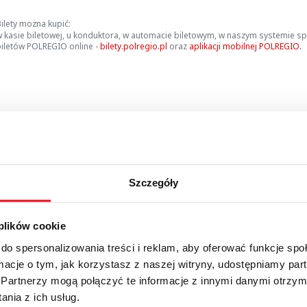
ilety można kupić:
 kasie biletowej, u konduktora, w automacie biletowym, w naszym systemie s
iletów POLREGIO online -
bilety.polregio.pl
oraz
aplikacji mobilnej POLREGIO.
ormacje dotyczące oferty dostępne są w sekcji
Do pobrania
.
Szczegóły
iracje podróżnicze
Kup bilet
Mapa połączeń
Udostepni
 plików cookie
do spersonalizowania treści i reklam, aby oferować funkcje sp
ormacje o tym, jak korzystasz z naszej witryny, udostępniamy p
Partnerzy mogą połączyć te informacje z innymi danymi otrzym
nia z ich usług.