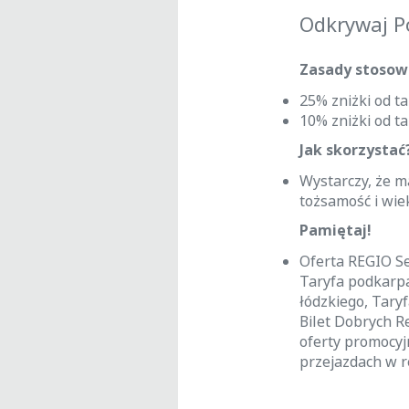
Odkrywaj Po
Zasady stosowa
25% zniżki od t
10% zniżki od t
Jak skorzystać
Wystarczy, że m
tożsamość i wie
Pamiętaj!
Oferta REGIO Sen
Taryfa podkarp
łódzkiego, Taryf
Bilet Dobrych R
oferty promocyj
przejazdach w re