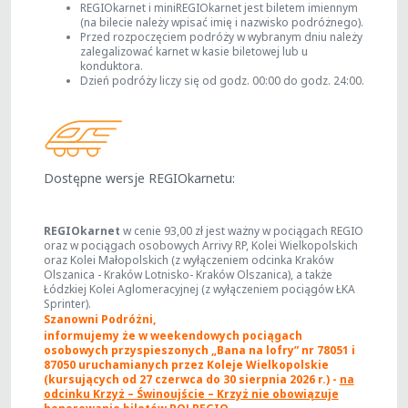
REGIOkarnet i miniREGIOkarnet jest biletem imiennym
(na bilecie należy wpisać imię i nazwisko podróżnego).
Przed rozpoczęciem podróży w wybranym dniu należy
zalegalizować karnet w kasie biletowej lub u
konduktora.
Dzień podróży liczy się od godz. 00:00 do godz. 24:00.
Dostępne wersje REGIOkarnetu:
REGIOkarnet
w cenie 93,00 zł jest ważny w pociągach REGIO
oraz w pociągach osobowych Arrivy RP, Kolei Wielkopolskich
oraz Kolei Małopolskich (z wyłączeniem odcinka Kraków
Olszanica - Kraków Lotnisko- Kraków Olszanica), a także
Łódzkiej Kolei Aglomeracyjnej (z wyłączeniem pociągów ŁKA
Sprinter).
Szanowni Podróżni,
informujemy że w weekendowych pociągach
osobowych przyspieszonych „Bana na lofry” nr 78051 i
87050 uruchamianych przez Koleje Wielkopolskie
(kursujących od 27 czerwca do 30 sierpnia 2026 r.) -
na
odcinku Krzyż – Świnoujście – Krzyż nie obowiązuje