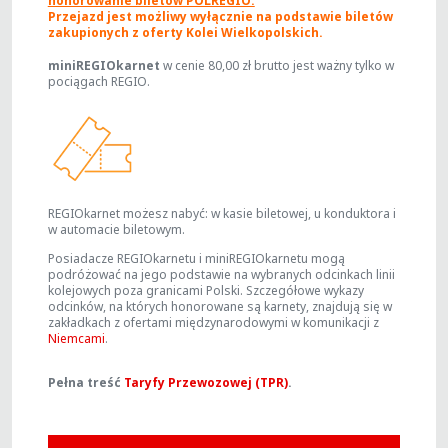
honorowanie biletów POLREGIO.
Przejazd jest możliwy wyłącznie na podstawie biletów
zakupionych z oferty Kolei Wielkopolskich.
miniREGIOkarnet
w cenie 80,00 zł brutto jest ważny tylko w
pociągach REGIO.
REGIOkarnet możesz nabyć: w kasie biletowej, u konduktora i
w automacie biletowym.
Posiadacze REGIOkarnetu i miniREGIOkarnetu mogą
podróżować na jego podstawie na wybranych odcinkach linii
kolejowych poza granicami Polski. Szczegółowe wykazy
odcinków, na których honorowane są karnety, znajdują się w
zakładkach z ofertami międzynarodowymi w komunikacji z
Niemcami
.
Pełna treść
Taryfy Przewozowej (TPR)
.