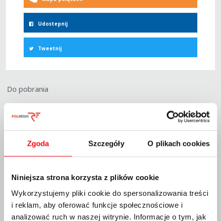
Udostepnij
Tweetnij
Do pobrania
Warunki taryfowe oferty - TY i raz, dwa, trzy! ważne od
01.01.2023 r.
Data dodania pliku: 23.12.2022
Zgoda
Szczegóły
O plikach cookies
wersja archiwalna - Warunki taryfowe oferty - TY i raz, dwa,
trzy! ważne od 01.10.2022 r.
Niniejsza strona korzysta z plików cookie
Data dodania pliku: 23.09.2022
Wykorzystujemy pliki cookie do spersonalizowania treści
i reklam, aby oferować funkcje społecznościowe i
Zobacz wszystkie artykuły
analizować ruch w naszej witrynie. Informacje o tym, jak