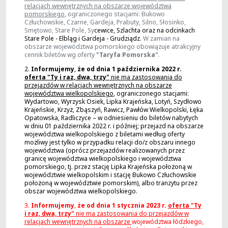
relacjach wewnętrznych na obszarze województwa
pomorskiego
, ograniczonego stacjami: Bukowo
Człuchowskie, Czarne, Gardeja, Prabuty, Silno, Słosinko,
Smętowo, Stare Pole, Sy
cewice, Szlachta oraz na odcinkach
Stare Pole - Elbląg i Gardeja - Grudziądz.
W zamian na
obszarze województwa pomorskiego obowiązuje atrakcyjny
cennik biletów wg oferty
"Taryfa Pomorska"
.
2.
Informujemy
,
że od dnia 1 października 2022 r.
oferta "Ty i raz, dwa, trzy"
nie ma zastosowania do
przejazdów w relacjach wewnętrznych na obszarze
województwa wielkopolskiego
, ograniczonego stacjami:
Wydartowo, Wyrzysk Osiek, Lipka Krajeńska, Lotyń, Szydłowo
Krajeńskie, Krzyż, Zbąszyń, Rawicz, Pawłów Wielkopolski, Łęka
Opatowska, Radliczyce – w odniesieniu do biletów nabytych
w dniu 01 października 2022 r. i później; przejazd na obszarze
województwa wielkopolskiego z biletami według oferty
możliwy jest tylko w przypadku relacji do/z obszaru innego
województwa (oprócz przejazdów realizowanych przez
granicę województwa wielkopolskiego i województwa
pomorskiego, tj. przez stację Lipka Krajeńska położoną w
województwie wielkopolskim i stację Bukowo Człuchowskie
położoną w województwie pomorskim), albo tranzytu przez
obszar województwa wielkopolskiego.
3.
Informujemy
,
że od dnia 1 stycznia 2023 r.
oferta "Ty
i raz, dwa, trzy"
nie ma zastosowania do przejazdów w
relacjach wewnętrznych na obszarze
województwa łódzkiego,