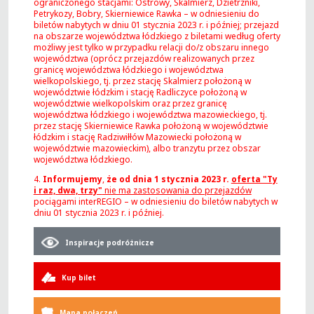
ograniczonego stacjami: Ostrowy, Skalmierz, Dzietrzniki,
Petrykozy, Bobry, Skierniewice Rawka – w odniesieniu do
biletów nabytych w dniu 01 stycznia 2023 r. i później; przejazd
na obszarze województwa łódzkiego z biletami według oferty
możliwy jest tylko w przypadku relacji do/z obszaru innego
województwa (oprócz przejazdów realizowanych przez
granicę województwa łódzkiego i województwa
wielkopolskiego, tj. przez stację Skalmierz położoną w
województwie łódzkim i stację Radliczyce położoną w
województwie wielkopolskim oraz przez granicę
województwa łódzkiego i województwa mazowieckiego, tj.
przez stację Skierniewice Rawka położoną w województwie
łódzkim i stację Radziwiłłów Mazowiecki położoną w
województwie mazowieckim), albo tranzytu przez obszar
województwa łódzkiego.
4.
Informujemy
,
że od dnia 1 stycznia 2023 r.
oferta "Ty
i raz, dwa, trzy"
nie ma zastosowania do przejazdów
pociągami interREGIO – w odniesieniu do biletów nabytych w
dniu 01 stycznia 2023 r. i później.
Inspiracje podróżnicze
Kup bilet
Mapa połączeń