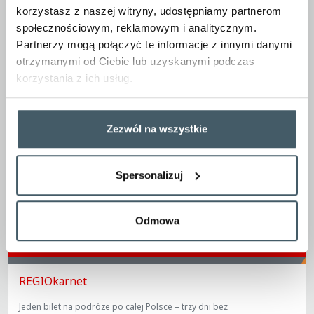
korzystasz z naszej witryny, udostępniamy partnerom
społecznościowym, reklamowym i analitycznym.
Inni interesowali się również:
Partnerzy mogą połączyć te informacje z innymi danymi
otrzymanymi od Ciebie lub uzyskanymi podczas
korzystania z ich usług.
Zezwól na wszystkie
Spersonalizuj
Odmowa
REGIOkarnet
Jeden bilet na podróże po całej Polsce – trzy dni bez