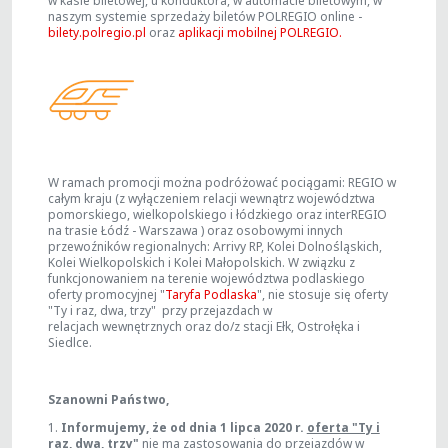
w kasie biletowej, u konduktora, w automacie biletowym, w
naszym systemie sprzedaży biletów POLREGIO online -
bilety.polregio.pl
oraz
aplikacji mobilnej POLREGIO.
W ramach promocji można podróżować pociągami: REGIO w
całym kraju (z wyłączeniem relacji wewnątrz województwa
pomorskiego, wielkopolskiego i łódzkiego oraz interREGIO
na trasie Łódź - Warszawa ) oraz osobowymi innych
przewoźników regionalnych: Arrivy RP, Kolei Dolnośląskich,
Kolei Wielkopolskich i Kolei Małopolskich. W związku z
funkcjonowaniem na terenie województwa podlaskiego
oferty promocyjnej "
Taryfa Podlaska
", nie stosuje się oferty
"Ty i raz, dwa, trzy" przy przejazdach w
relacjach wewnętrznych oraz do/z stacji Ełk, Ostrołęka i
Siedlce.
Szanowni Państwo,
1.
Informujemy, że od dnia 1 lipca 2020 r.
oferta "Ty i
raz, dwa, trzy"
nie ma zastosowania do przejazdów w