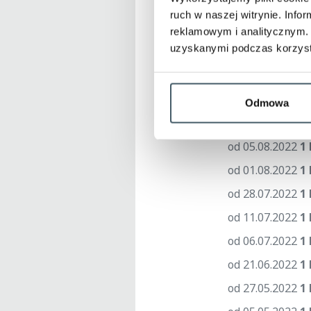
od 12.10.2022
1 
ruch w naszej witrynie. Inf
od 07.10.2022
1 
reklamowym i analitycznym. 
uzyskanymi podczas korzysta
od 04.10.2022
1
od 27.09.2022
1 
od 06.09.2022
1 
Odmowa
od 26.08.2022
1 
od 05.08.2022
1 
od 01.08.2022
1 
od 28.07.2022
1 
od 11.07.2022
1 
od 06.07.2022
1 
od 21.06.2022
1 
od 27.05.2022
1 