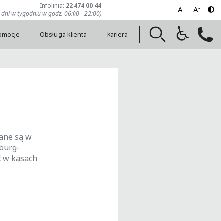
Infolinia:
22 474 00 44
+
-
A
A
7 dni w tygodniu w godz. 06:00 - 22:00)
romocje
Obsługa klienta
Kariera
dane są w
nburg-
ć w kasach