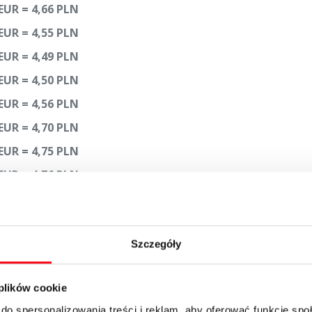
EUR = 4,66 PLN
EUR = 4,55 PLN
EUR = 4,49 PLN
EUR = 4,50 PLN
EUR = 4,56 PLN
EUR = 4,70 PLN
EUR = 4,75 PLN
EUR = 4,76 PLN
EUR = 4,82 PLN
EUR = 4,76 PLN
Szczegóły
EUR = 4,74 PLN
EUR = 4,79 PLN
 plików cookie
EUR = 4,87 PLN
do spersonalizowania treści i reklam, aby oferować funkcje sp