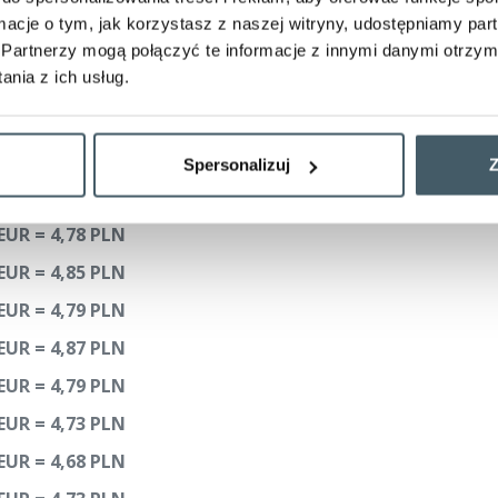
EUR = 4,93 PLN
ormacje o tym, jak korzystasz z naszej witryny, udostępniamy p
EUR = 4,87 PLN
Partnerzy mogą połączyć te informacje z innymi danymi otrzym
nia z ich usług.
 EUR
=
4,94 PLN
EUR = 4,85 PLN
EUR = 4,78 PLN
Spersonalizuj
Z
EUR = 4,84 PLN
EUR = 4,78 PLN
EUR = 4,85 PLN
EUR = 4,79 PLN
EUR = 4,87 PLN
EUR = 4,79 PLN
EUR = 4,73 PLN
EUR = 4,68 PLN