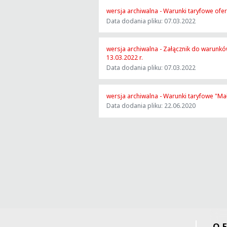
wersja archiwalna - Warunki taryfowe ofe
Data dodania pliku: 07.03.2022
wersja archiwalna - Załącznik do warunk
13.03.2022 r.
Data dodania pliku: 07.03.2022
wersja archiwalna - Warunki taryfowe "Ma
Data dodania pliku: 22.06.2020
O F