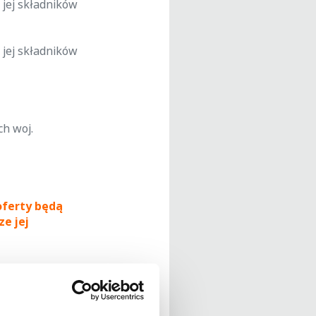
h jej składników
h jej składników
h woj.
oferty będą
e jej