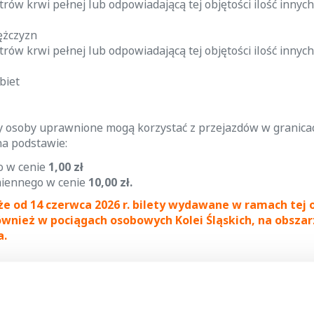
itrów krwi pełnej lub odpowiadającą tej objętości ilość innyc
ężczyzn
itrów krwi pełnej lub odpowiadającą tej objętości ilość innyc
biet
 osoby uprawnione mogą korzystać z przejazdów w granicac
a podstawie:
o w cenie
1,00 zł
miennego w cenie
10,00 zł.
e od 14 czerwca 2026 r. bilety wydawane w ramach tej 
nież w pociągach osobowych Kolei Śląskich, na obszarz
a.
ty dostępne są:
towych