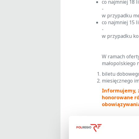
co najmniej 18 l
-
w przypadku m
co najmniej 15 l
-
w przypadku ko
W ramach oferty
małopolskiego n
biletu doboweg
miesięcznego i
Informujemy, ż
honorowane rów
obowiązywani
Bilety wg ofer
- w kasach bile