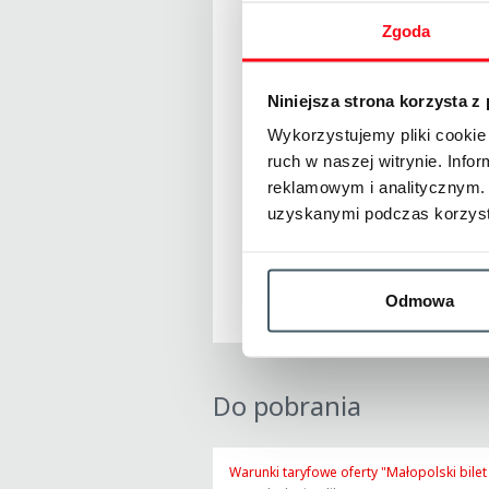
- bezpośrednio 
Zgoda
- za pośrednict
- za pośrednic
Niniejsza strona korzysta z
Wykorzystujemy pliki cookie 
ruch w naszej witrynie. Inf
Szczegółowe in
reklamowym i analitycznym. 
uzyskanymi podczas korzysta
Odmowa
Do pobrania
Warunki taryfowe oferty "Małopolski bil