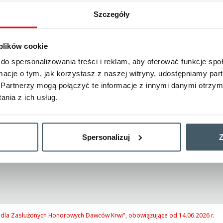
u obsługi pociągu
Szczegóły
wem systemu MKA lub aplikacji mobilnej iMKA
twem aplikacji mPOLREGIO oraz KOLEO
 plików cookie
do spersonalizowania treści i reklam, aby oferować funkcje sp
ormacje o tym, jak korzystasz z naszej witryny, udostępniamy p
formacje poniżej, w sekcji
Do pobrania.
Partnerzy mogą połączyć te informacje z innymi danymi otrzym
nia z ich usług.
Inspiracje podróżnicze
Mapa połączeń
Udostepni
Spersonalizuj
Z
et dla Zasłużonych Honorowych Dawców Krwi", obowiązujące od 14.06.2026 r.