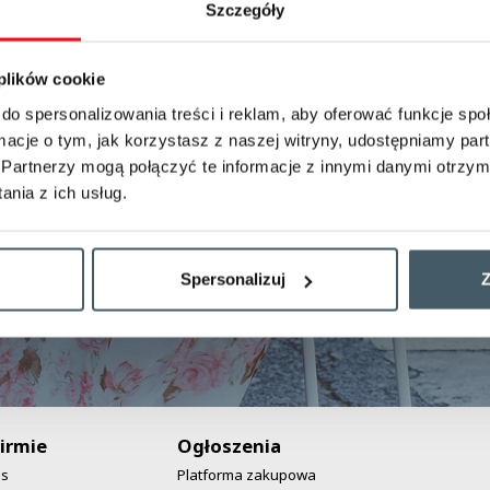
Szczegóły
Przepraszamy. Strona odjechała
 plików cookie
zgodnie z rozkładem
do spersonalizowania treści i reklam, aby oferować funkcje sp
ormacje o tym, jak korzystasz z naszej witryny, udostępniamy p
Partnerzy mogą połączyć te informacje z innymi danymi otrzym
Powrót na stronę główną!
nia z ich usług.
Spersonalizuj
Z
irmie
Ogłoszenia
as
Platforma zakupowa