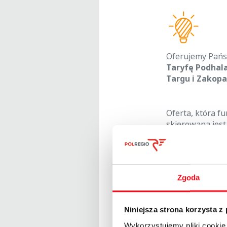
Oferujemy Pańs
Taryfę Podhal
Targu i Zakop
Oferta, która f
skierowana jest
Makowskiego, Śl
kolejowe. Podró
Ceny biletów j
Zgoda
stosunku do p
Niniejsza strona korzysta z
Wykorzystujemy pliki cookie 