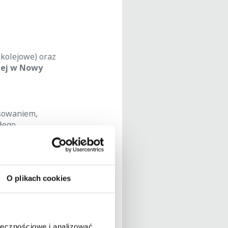
 kolejowe) oraz
iej w Nowy
esowaniem,
łego,
ołączenia
ne.
 o 45 % w
O plikach cookies
ołecznościowe i analizować