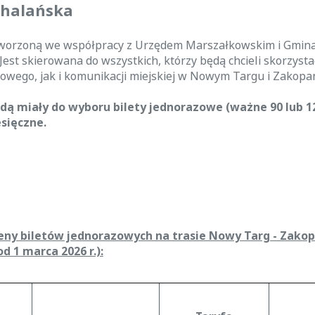
dhalańska
 stworzoną we współpracy z Urzędem Marszałkowskim i Gmi
Jest skierowana do wszystkich, którzy będą chcieli skorzyst
jowego, jak i komunikacji miejskiej w Nowym Targu i Zakop
dą miały do wyboru bilety jednorazowe (ważne 90 lub 1
sięczne.
eny biletów jednorazowych na trasie Nowy Targ - Zakop
d 1 marca 2026 r.):