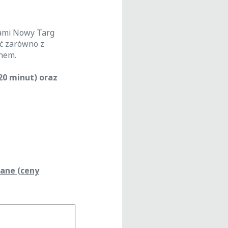
nami Nowy Targ
ać zarówno z
anem.
20 minut) oraz
ane (ceny