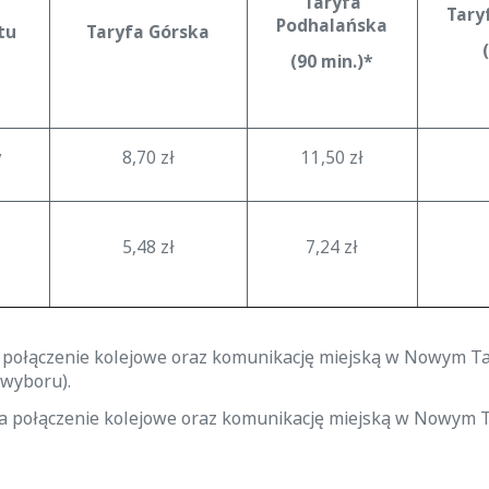
Taryfa
Tary
Podhalańska
tu
Taryfa Górska
(90 min.)*
y
8,70 zł
11,50 zł
5,48 zł
7,24 zł
a połączenie kolejowe oraz komunikację miejską w Nowym T
wyboru).
na połączenie kolejowe oraz komunikację miejską w Nowym T