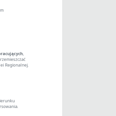
im
pracujących
,
przemieszczać
ei Regionalnej.
kierunku
rsowania.