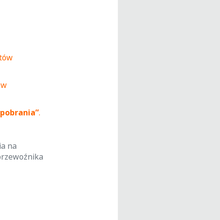
etów
 w
 pobrania”
.
ia na
przewoźnika