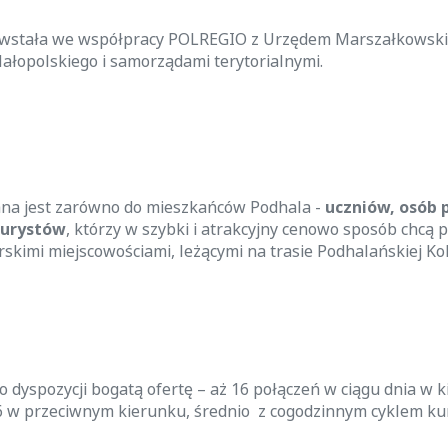
powstała we współpracy POLREGIO z Urzędem Marszałkowsk
łopolskiego i samorządami terytorialnymi.
ana jest zarówno do mieszkańców Podhala -
uczniów, osób 
turystów
, którzy w szybki i atrakcyjny cenowo sposób chcą 
rskimi miejscowościami, leżącymi na trasie Podhalańskiej Kol
o dyspozycji bogatą ofertę – aż 16 połączeń w ciągu dnia w 
6 w przeciwnym kierunku, średnio z cogodzinnym cyklem ku