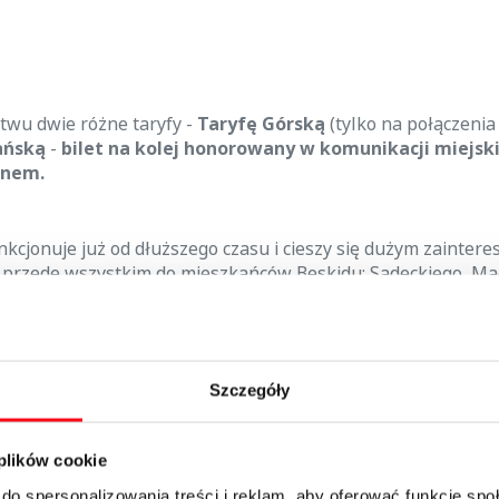
twu dwie różne taryfy -
Taryfę Górską
(tylko na połączenia
ańską
-
bilet na kolej honorowany w komunikacji miejsk
anem.
unkcjonuje już od dłuższego czasu i cieszy się dużym zainter
 przede wszystkim do mieszkańców Beskidu: Sądeckiego, Ma
ąskiego, Żywieckiego oraz Podhala. Oferta obejmuje tylko p
żni mają do wyboru bilety jednorazowe i odcinkowe miesięcz
ednorazowych są niższe średnio o 35 %, a miesięcznych
Szczegóły
odstawowej taryfy „TPR".
 plików cookie
do spersonalizowania treści i reklam, aby oferować funkcje sp