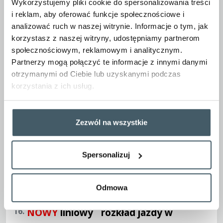
Wykorzystujemy pliki cookie do spersonalizowania treści
13.
NOWY
Liniowy rozkład jazdy w
i reklam, aby oferować funkcje społecznościowe i
woj. małopolskim ważny od
analizować ruch w naszej witrynie. Informacje o tym, jak
korzystasz z naszej witryny, udostępniamy partnerom
14.06.2026 r.
społecznościowym, reklamowym i analitycznym.
Partnerzy mogą połączyć te informacje z innymi danymi
otrzymanymi od Ciebie lub uzyskanymi podczas
14.
Liniowy rozkład jazdy w woj.
korzystania z ich usług.
podkarpackim ważny od
08.03.2026
Zezwól na wszystkie
15.
NOWY
Liniowy rozkład jazdy w
Spersonalizuj
woj. podkarpackim ważny od
14.06.2026
Odmowa
16.
NOWY
liniowy
rozkład jazdy w