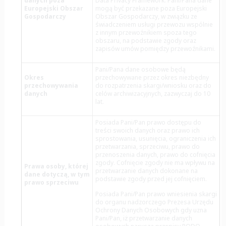
danych poza
Data Privacy Framework.
Pani/Pana dane
Europejski Obszar
mogą być przekazane poza Europejski
Gospodarczy
Obszar Gospodarczy, w związku ze
świadczeniem usługi przewozu wspólnie
z innym przewoźnikiem spoza tego
obszaru, na podstawie zgody oraz
zapisów umów pomiędzy przewoźnikami.
Pani/Pana dane osobowe będą
Okres
przechowywane przez okres niezbędny
przechowywania
do rozpatrzenia skargi/wniosku oraz do
danych
celów archiwizacyjnych, zazwyczaj do 10
lat.
Posiada Pani/Pan prawo dostępu do
treści swoich danych oraz prawo ich
sprostowania, usunięcia, ograniczenia ich
przetwarzania, sprzeciwu, prawo do
przenoszenia danych, prawo do cofnięcia
zgody. Cofnięcie zgody nie ma wpływu na
Prawa osoby, której
przetwarzanie danych dokonane na
dane dotyczą, w tym
podstawie zgody przed jej cofnięciem.
prawo sprzeciwu
Posiada Pani/Pan prawo wniesienia skargi
do organu nadzorczego Prezesa Urzędu
Ochrony Danych Osobowych gdy uzna
Pani/Pan, iż przetwarzanie danych