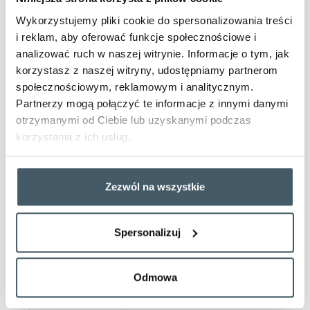
Niepodanie wymaganych danych będzie skutkować
Wykorzystujemy pliki cookie do spersonalizowania treści
brakiem możliwości wysłania zgłoszenia.
i reklam, aby oferować funkcje społecznościowe i
Podanie nieprawidłowych danych może skutkować
analizować ruch w naszej witrynie. Informacje o tym, jak
brakiem możliwości rozpatrzenia zgłoszenia.
korzystasz z naszej witryny, udostępniamy partnerom
Informujemy, że wyłącznie otrzymana zwrotna
społecznościowym, reklamowym i analitycznym.
wiadomość e-mail stanowi potwierdzenie przyjęcia
Partnerzy mogą połączyć te informacje z innymi danymi
zgłoszenia, a jeżeli takie potwierdzenie nie dotarło,
otrzymanymi od Ciebie lub uzyskanymi podczas
należy spróbować ponownie wysłać formularz lub
korzystania z ich usług.
złożyć skargę poprzez inny kanał komunikacji
Zgodnie z art. 13 ust. 1 i ust. 2 ogólnego rozporządzenia o
ochronie danych osobowych z dnia 27 kwietnia 2016 r.
Zezwól na wszystkie
(dalej:
RODO
) informujemy, iż:
Informacje dotyczące przetwarzania
v. 2.3
danych osobowych
Spersonalizuj
Administratorem Pani/Pana danych
osobowych jest spółka POLREGIO S.A. z
Administrator
siedzibą w Warszawie
Odmowa
danych
(01-217), ul. Kolejowa 1; (dalej: „Spółka”),
email:
info@polregio.pl
.