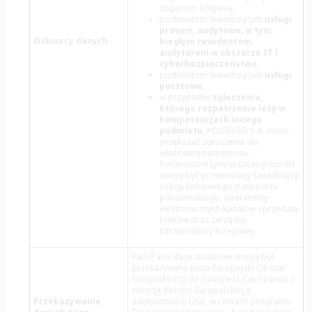
organom ścigania,
podmiotom świadczącym
usługi
prawne, audytowe, w tym
Odbiorcy danych
biegłym rewidentom,
audytorom w obszarze IT i
cyberbezpieczeństwa
,
podmiotom świadczącym
usługi
pocztowe
,
w przypadku
zgłoszenia,
którego rozpatrzenie leży w
kompetencjach innego
podmiotu
, POLREGIO S.A. może
przekazać zgłoszenie do
właściwego podmiotu.
Podmiotami tymi w szczególności
mogą być przewoźnicy świadczący
usługi kolejowego transportu
pasażerskiego, operatorzy
elektronicznych kanałów sprzedaży
biletów oraz zarządcy
infrastruktury kolejowej.
Pani/Pana dane osobowe mogą być
przekazywane poza Europejski Obszar
Gospodarczy do Google LLC w oparciu o
decyzję Komisji Europejskiej o
Przekazywanie
adekwatności USA, w ramach programu