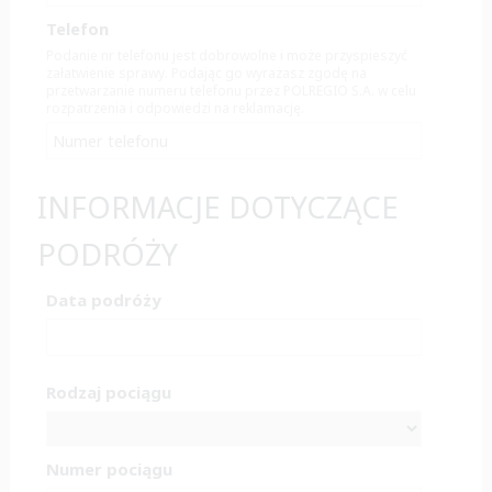
Telefon
Podanie nr telefonu jest dobrowolne i może przyspieszyć
załatwienie sprawy. Podając go wyrażasz zgodę na
przetwarzanie numeru telefonu przez POLREGIO S.A. w celu
rozpatrzenia i odpowiedzi na reklamację.
INFORMACJE DOTYCZĄCE
PODRÓŻY
Data podróży
Rodzaj pociągu
Numer pociągu