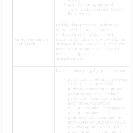
na podstawie
zgody
,
jeżeli
zostanie udzielona
(art. 6 ust. 1
lit. a RODO)
.
Podając dane przyjmuje Pani/Pan do
wiadomości, iż podanie danych
osobowych może być konieczne do
Kategorie danych
rozpatrzenia i udzielenia odpowiedzi na
osobowych
skargę/wniosek. Brak tych danych może
uniemożliwić przyjęcie, rozpatrzenie i
udzielenie odpowiedzi na
skargę/wniosek.
Pani/Pana dane mogą być przekazywane:
podmiotom przetwarzającym je na
zlecenie POLREGIO S.A.
na
podstawie zawartych umów
powierzenia
, w szczególności
podmiotom świadczącym usługi
hostingowe, dostawcom
oprogramowania i serwisującym
oprogramowanie,
podmiotom uprawnionym
do
uzyskiwania danych na podstawie
przepisów prawa, w szczególności
organom administracji, sądom i