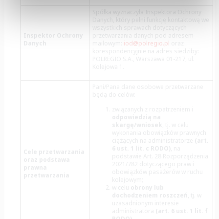
Spółka wyznaczyła Inspektora Ochrony
Danych, który pełni funkcję kontaktową we
wszystkich sprawach dotyczących
Inspektor Ochrony
przetwarzania danych pod adresem
Danych
mailowym:
iod@polregio.pl
oraz
korespondencyjnie na adres siedziby:
POLREGIO S.A., Warszawa 01-217, ul.
Kolejowa 1.
Pani/Pana dane osobowe przetwarzane
będą do celów:
związanych z
rozpatrzeniem i
odpowiedzią na
skargę/wniosek
, tj. w celu
wykonania obowiązków prawnych
ciążących na administratorze
(art.
6 ust. 1 lit. c RODO)
,
na
Cele przetwarzania
podstawie Art. 28 Rozporządzenia
oraz podstawa
2021/782 dotyczącego praw i
prawna
obowiązków pasażerów w ruchu
przetwarzania
kolejowym;
w celu
obrony lub
dochodzeniem roszczeń
, tj. w
uzasadnionym interesie
administratora
(art. 6 ust. 1 lit. f
RODO)