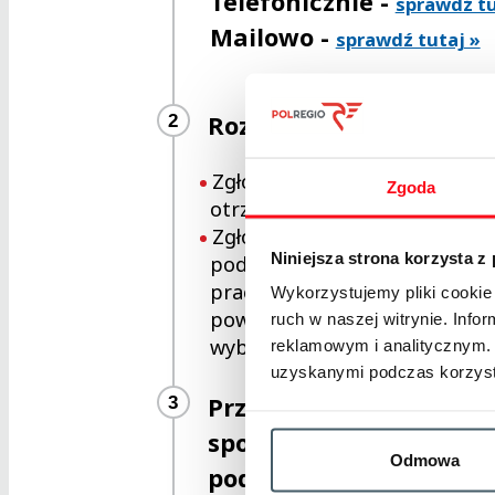
Telefonicznie -
sprawdź tu
Mailowo -
sprawdź tutaj »
Rozpatrzymy Twoje zgł
2
Zgłoszenie 24h przed planow
Zgoda
otrzymanie zamówionej asyst
Zgłoszenie w terminie krótsz
Niniejsza strona korzysta z
podróżą musi być dodatkowo
pracownika. Jeżeli nie będziem
Wykorzystujemy pliki cookie 
powiadomimy Cię telefoniczni
ruch w naszej witrynie. Inf
wybraną w zgłoszeniu prefer
reklamowym i analitycznym. 
uzyskanymi podczas korzysta
Przybądź na wyznaczon
3
spotkania, które znajd
Odmowa
podsumowaniu. Ciesz s