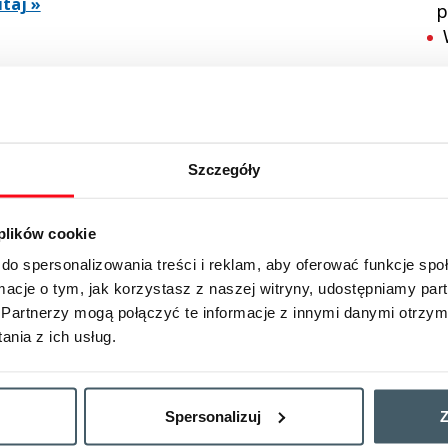
taj »
p
W
oszenie
aną podróżą gwarantuje
Szczegóły
y
ym niż 24h przed planowaną
 plików cookie
 potwierdzone przez naszego
P
y w stanie zrealizować usługi
o
do spersonalizowania treści i reklam, aby oferować funkcje sp
e lub sms-em, zgodnie z
p
ormacje o tym, jak korzystasz z naszej witryny, udostępniamy p
owaną formą kontaktu.
k
Partnerzy mogą połączyć te informacje z innymi danymi otrzym
nia z ich usług.
k
d
e miejsce
s
ziesz w
dz
Spersonalizuj
Z
ię Podróżą bez