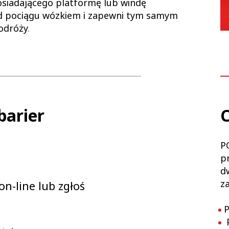
osiadającego platformę lub windę
ad pociągu wózkiem i zapewni tym samym
odróży
.
barier
C
P
p
d
z
on-line lub zgłoś
P
P