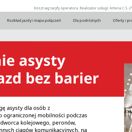
Koszt wg taryfy operatora. Realizator usługi: Arteria C.S.
(
Rozkład jazdy i mapa połączeń
Dla podróżnych
Oferty i p
ę asysty dla osób z
o ograniczonej mobilności podczas
e dworca kolejowego, peronów,
 innych ciągów komunikacyjnych, na