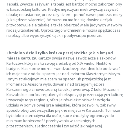
Tabaki. Zwyczaj zażywania tabaki jest bardzo mocno zakorzeniony
w kaszubskiej kulturze. Kiedyś mężczyźni mieli zwyczaj zażywać
tabakę nieustannie, przez cały dzień – ponoć nawet podczas mszy
(z księdzem włącznie!). W muzeum można się dowiedzieć jak
przygotowuje się tabakę a także obejrzeć wiele jedynych w swoim
rodzaju tabakierek. Oprócz tego w Chmielnie można spędzić czas
na plaży albo wypożyczyć kajaki i popływać po jeziorze.
Chmielno dzieli tylko krótka przejażdżka (ok. 9 km) od
miasta Kartuzy.
Kartuzy swoją nazwę zawdzięczają zakonowi
Kartuzów, który ma tu swoją siedzibę od XIV wieku. Niektóre
budynki klasztorne można zwiedzać bezpośrednio lub podziwiać
ich majestat z oddali spacerując nad Jeziorem Klasztornym Małym.
Innym atrakcyjnym miejscem na spacer lub przejażdżkę jest
Promenada Asesora wybudowana nad brzegiem jeziora
Karczemnego z nowoczesną ścieżką rowerową. Z kolei Muzeum
Kaszubskie, oprócz regularnych ekspozycji prezentujących kulturę
i zwyczaje tego regionu, oferuje również możliwość wzięcia
udziału w pomysłowej grze miejskiej, która pozwoli w zabawny
sposób obejrzeć wszystkie piękne miejsca w Kartuzach. To może
być dobra alternatywa dla osób, które chciałyby ograniczyć do
minimum konieczność przebywania w zamkniętych
przestrzeniach, a jednocześnie i zwiedzić jak najwięcej.