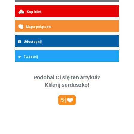
Kup bilet
Mapa połączeń
Udostepnij
Tweetnij
Podobał Ci się ten artykuł?
Kliknij serduszko!
5