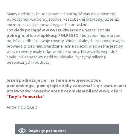
Mamy nadzieję, że udało nam się zachęcić was do aktywnego
wypoczynku wśród wyjątkowej kaszubskiej przyrody. Już teraz
możecie zacząć planować wyjazd i sprawdzić
rozkłady pociągów w wyszukiwarce
na naszej stronie
polregio.pl
lub w
aplikacji POLREGIO
.
Nie zapomnijcie przed
podróżą zadbać o swoje rowery. Wiele lokalnych tras rowerowych
prowadzi przez nieutwardzane leśne ścieżki, więc ważne jest, by
wasze rowery miały odpowiednie opony. Na wszelki wypadek
spakujcie zapasowe dętki do plecaka. Życzymy miłych (i
bezpiecznych!) podróży! .
Jeżeli podróżujecie, na terenie województwa
pomorskiego, pamiętajcie żeby zapoznać się z warunkami
przewozów rowerów oraz z cennikiem biletów wg. ofert
"Taryfa Pomorska"
Autor: POLREGIO
Inspiracje podróżnicze