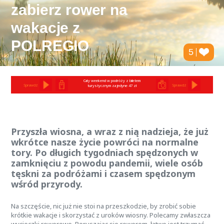
zabierz rower na
wakacje z
POLREGIO
5
Cały weekend w podróży z biletem
Sprawdź
Sprawdź
turystycznym za jedyne 47 zł
Przyszła wiosna, a wraz z nią nadzieja, że już
wkrótce nasze życie powróci na normalne
tory. Po długich tygodniach spędzonych w
zamknięciu z powodu pandemii, wiele osób
tęskni za podróżami i czasem spędzonym
wśród przyrody.
Na szczęście, nic już nie stoi na przeszkodzie, by zrobić sobie
krótkie wakacje i skorzystać z uroków wiosny. Polecamy zwłaszcza