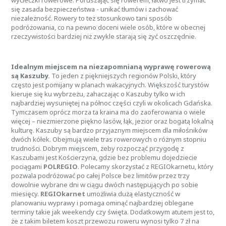
wycieczki rowerowe. Poruszając się rowerem, łatwo jest trzymać
się zasada bezpieczeństwa - unikać tłumów i zachować
niezależność. Rowery to też stosunkowo tani sposób
podróżowania, co na pewno doceni wiele osób, które w obecnej
rzeczywistości bardziej niż zwykle starają się żyć oszczędnie.
Idealnym miejscem na niezapomnianą wyprawę rowerową
są Kaszuby.
To jeden z piękniejszych regionów Polski, który
często jest pomijany w planach wakacyjnych. Większość turystów
kieruje się ku wybrzeżu, zahaczając o Kaszuby tylko w ich
najbardziej wysuniętej na północ części czyli w okolicach Gdańska.
Tymczasem oprócz morza ta kraina ma do zaoferowania o wiele
więcej – niezmierzone piękno lasów, łąk, jezior oraz bogatą lokalną
kulturę. Kaszuby są bardzo przyjaznym miejscem dla miłośników
dwóch kółek. Obejmują wiele tras rowerowych o różnym stopniu
trudności. Dobrym miejscem, żeby rozpocząć przygodę z
Kaszubami jest Kościerzyna, gdzie bez problemu dojedziecie
pociągami
POLREGIO
. Polecamy skorzystać z REGIOkarnetu, który
pozwala podróżować po całej Polsce bez limitów przez trzy
dowolnie wybrane dni w ciągu dwóch następujących po sobie
miesięcy.
REGIOkarnet
umożliwia dużą elastyczność w
planowaniu wyprawy i pomaga ominąć najbardziej oblegane
terminy takie jak weekendy czy święta. Dodatkowym atutem jest to,
że z takim biletem koszt przewozu roweru wynosi tylko 7 zł na