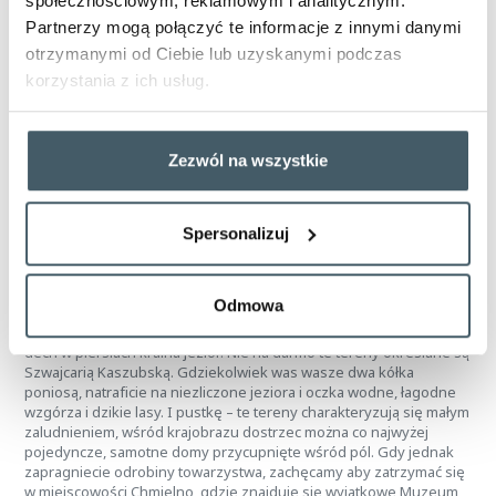
społecznościowym, reklamowym i analitycznym.
Partnerzy mogą połączyć te informacje z innymi danymi
Niecałe dwadzieścia kilometrów na południe od Kościerzyny
otrzymanymi od Ciebie lub uzyskanymi podczas
znajduje się miejscowość
Wdzydze Kiszewskie.
Prowadzi do
korzystania z ich usług.
niej kilka tras rowerowych – my polecamy leśną ścieżkę, która
wiedzie przez urokliwą miejscowość Juszki. We Wdzydzach można
odwiedzić słynny
Kaszubski Park Etnograficzny
. Ten najstarszy
skansen w Polsce obejmuje malowniczy teren 22 hektarów nad
Zezwól na wszystkie
brzegiem jeziora Gołuń (część jeziora Wdzydzkiego). Spacerując,
można tu obejrzeć tradycyjne kaszubskie chaty wiejskie z okresu
od XVII do XX wieku. Wdzydze to wspaniałe miejsce by zatrzymać
się na trochę dłużej i odpocząć. Prawdziwym skarbem jest tu
Spersonalizuj
ogromne jezioro Wdzydzkie, nazywane czasem Kaszubskim
Morzem albo Wielką Wodą.
Odmowa
Z kolei na północ od Kościerzyny rozciąga się kolejna zapierającą
dech w piersiach kraina jezior. Nie na darmo te tereny określane są
Szwajcarią Kaszubską. Gdziekolwiek was wasze dwa kółka
poniosą, natraficie na niezliczone jeziora i oczka wodne, łagodne
wzgórza i dzikie lasy. I pustkę – te tereny charakteryzują się małym
zaludnieniem, wśród krajobrazu dostrzec można co najwyżej
pojedyncze, samotne domy przycupnięte wśród pól. Gdy jednak
zapragniecie odrobiny towarzystwa, zachęcamy aby zatrzymać się
w miejscowości Chmielno, gdzie znajduje się wyjątkowe Muzeum