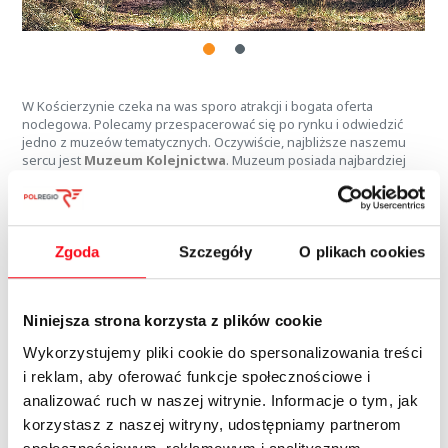
W Kościerzynie czeka na was sporo atrakcji i bogata oferta
noclegowa. Polecamy przespacerować się po rynku i odwiedzić
jedno z muzeów tematycznych. Oczywiście, najbliższe naszemu
sercu jest
Muzeum Kolejnictwa
. Muzeum posiada najbardziej
liczną kolekcję pojazdów szynowych w północnej Polsce.
Największą popularnością wśród zwiedzających cieszą się
imponujące lokomotywy parowe, które dziś są już rzadkością.
Innym ciekawym miejscem w Kościerzynie jest
Muzeum Akordeonu
. Akordeon, potocznie nazywany na
Zgoda
Szczegóły
O plikach cookies
Kaszubach „kaloryferem” lub „świnią”, jest bardzo ważnym
elementem lokalnego folkloru. W muzeum można obejrzeć
unikatowe historyczne egzemplarze tego instrumentu. I wreszcie,
Niniejsza strona korzysta z plików cookie
gratka dla miłośników starych samochodów i amerykańskiego stylu
życia, czyli Muzeum Old American Cars. Na odwiedzających czekają
Wykorzystujemy pliki cookie do spersonalizowania treści
klasyczne modele aut rodem z USA takie jak Cadillac, Lincoln czy
Plymouth. Nie zabraknie też Elvisa Presleya, Marlin Monroe i
i reklam, aby oferować funkcje społecznościowe i
wspaniałej amerykańskiej muzyki. Muzeum obejmuje sporą
analizować ruch w naszej witrynie. Informacje o tym, jak
powierzchnię, co pomaga zachować bezpieczny dystans podczas
korzystasz z naszej witryny, udostępniamy partnerom
zwiedzania.