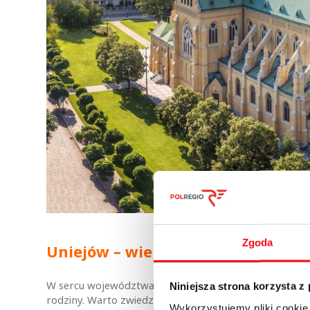
Zgoda
Uniejów – wielowiekowa historia 
W sercu województwa łódzkiego znajduje się Uniejów, m
Niniejsza strona korzysta z
rodziny. Warto zwiedzić górujący nad miastem Zamek A
Wykorzystujemy pliki cookie 