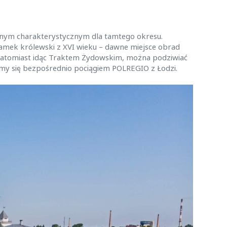
cznym charakterystycznym dla tamtego okresu.
zamek królewski z XVI wieku – dawne miejsce obrad
 Natomiast idąc Traktem Żydowskim, można podziwiać
my się bezpośrednio pociągiem POLREGIO z Łodzi.