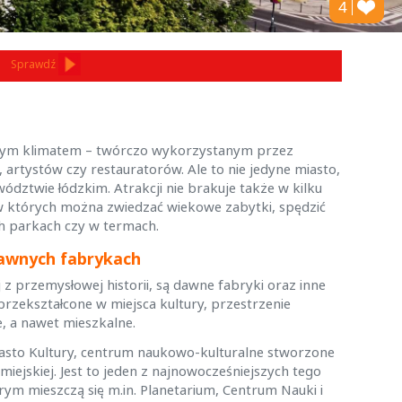
4
Sprawdź
lnym klimatem – twórczo wykorzystanym przez
, artystów czy restauratorów. Ale to nie jedyne miasto,
dztwie łódzkim. Atrakcji nie brakuje także w kilku
w których można zwiedzać wiekowe zabytki, spędzić
h parkach czy w termach.
dawnych fabrykach
j z przemysłowej historii, są dawne fabryki oraz inne
 przekształcone w miejsca kultury, przestrzenie
e, a nawet mieszkalne.
iasto Kultury, centrum naukowo-kulturalne stworzone
miejskiej. Jest to jeden z najnowocześniejszych tego
ym mieszczą się m.in. Planetarium, Centrum Nauki i