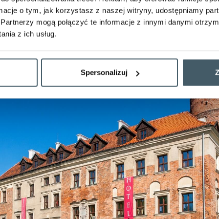
ylu gotyckim, będąca jednym z najcenniejszych zabytków archite
ormacje o tym, jak korzystasz z naszej witryny, udostępniamy p
bunalskim.
Partnerzy mogą połączyć te informacje z innymi danymi otrzym
nia z ich usług.
Spersonalizuj
Z