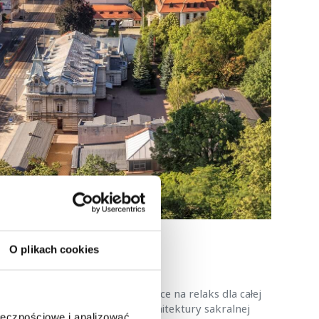
O plikach cookies
Termy Uniejów to idealne miejsce na relaks dla całej
torii Uniejowa. Miłośników architektury sakralnej
ołecznościowe i analizować