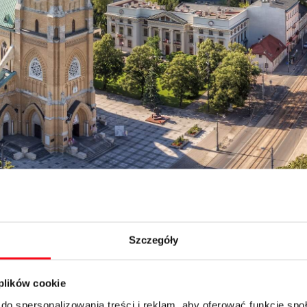
Szczegóły
i termy
iasto znane przede wszystkim z leczniczych źródeł termalnych. 
 plików cookie
rcybiskupów Gnieźnieńskich, który jest świadectwem bogatej his
do spersonalizowania treści i reklam, aby oferować funkcje sp