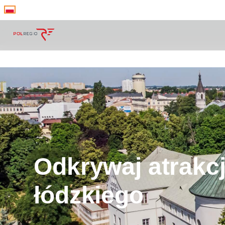
Odkrywaj atrakc
łódzkiego