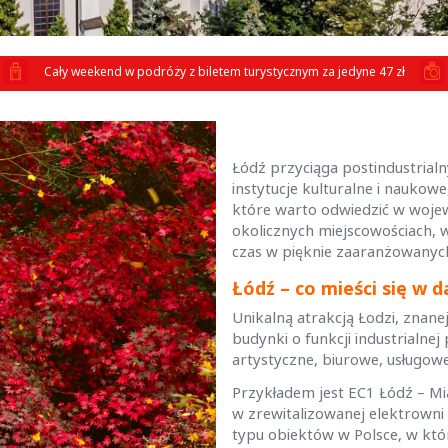
Cały weekend w podróży z biletem turystycznym za jedyne 47 zł
Łódź przyciąga postindustria
instytucje kulturalne i naukowe
które warto odwiedzić w wojewó
okolicznych miejscowościach, 
czas w pięknie zaaranżowanyc
Łódź – co mieści się w 
Unikalną atrakcją Łodzi, znane
budynki o funkcji industrialnej
artystyczne, biurowe, usługow
Przykładem jest EC1 Łódź – M
w zrewitalizowanej elektrowni 
typu obiektów w Polsce, w któr