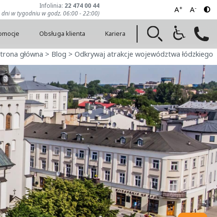
Infolinia:
22 474 00 44
+
-
A
A
7 dni w tygodniu w godz. 06:00 - 22:00)
romocje
Obsługa klienta
Kariera
trona główna
>
Blog
>
Odkrywaj atrakcje województwa łódzkiego