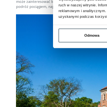
może zainteresować lokalna kolegiata wzniesiona w st
ruch w naszej witrynie. Inf
podróż pociągiem, najlepiej wysiąść w Piotrkowie Try
reklamowym i analitycznym. 
uzyskanymi podczas korzysta
Odmowa