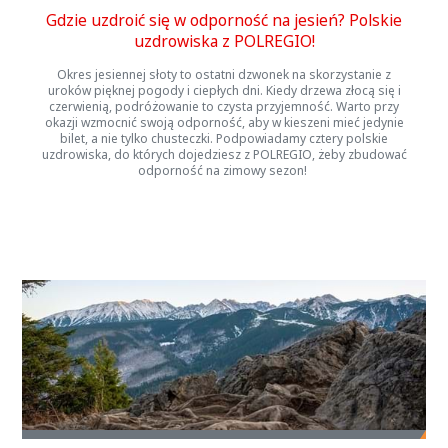
Gdzie uzdroić się w odporność na jesień? Polskie
uzdrowiska z POLREGIO!
Okres jesiennej słoty to ostatni dzwonek na skorzystanie z
uroków pięknej pogody i ciepłych dni. Kiedy drzewa złocą się i
czerwienią, podróżowanie to czysta przyjemność. Warto przy
okazji wzmocnić swoją odporność, aby w kieszeni mieć jedynie
bilet, a nie tylko chusteczki. Podpowiadamy cztery polskie
uzdrowiska, do których dojedziesz z POLREGIO, żeby zbudować
odporność na zimowy sezon!