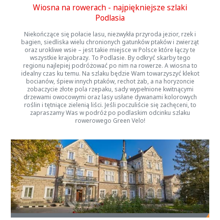
Wiosna na rowerach - najpiękniejsze szlaki
Podlasia
Niekończące się połacie lasu, niezwykła przyroda jezior, rzek i
bagien, siedliska wielu chronionych gatunków ptaków i zwierząt
oraz urokliwe wsie – jest takie miejsce w Polsce które łączy te
wszystkie krajobrazy. To Podlasie. By odkryć skarby tego
regionu najlepiej podróżować po nim na rowerze. A wiosna to
idealny czas ku temu. Na szlaku będzie Wam towarzyszyć klekot
bocianów, śpiew innych ptaków, rechot żab, a na horyzoncie
zobaczycie złote pola rzepaku, sady wypełnione kwitnącymi
drzewami owocowymi oraz lasy usłane dywanami kolorowych
roślin i tętniące zielenią liści. Jeśli poczuliście się zachęceni, to
zapraszamy Was w podróż po podlaskim odcinku szlaku
rowerowego Green Velo!