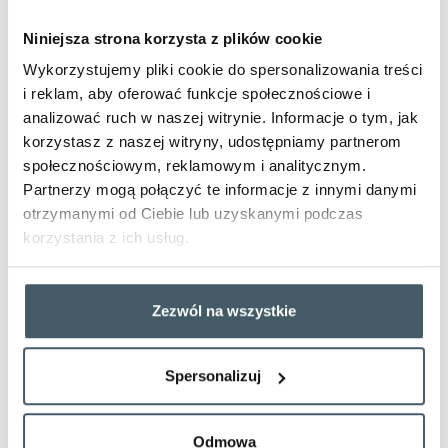
Wam kłopotu
, bo co kilka minut na tym odcinku kursują lokalne
autobusy.
Niniejsza strona korzysta z plików cookie
Na koniec chcieliśmy przypomnieć, że każdy pasażer POLREGIO
Wykorzystujemy pliki cookie do spersonalizowania treści
może bezpłatnie zabrać ze sobą w podróż do 3 sztuk bagażu
ręcznego – np. plecak, walizkę, torbę, czy namiot. Zatem o
i reklam, aby oferować funkcje społecznościowe i
dodatkowe opłaty za campingowy ekwipunek w pociągu nie
analizować ruch w naszej witrynie. Informacje o tym, jak
musicie się martwić. Przy okazji, tych którzy wyjeżdżają tylko na
korzystasz z naszej witryny, udostępniamy partnerom
weekendy, zachęcamy do korzystania z oferty „bilet turystyczny”–
dzięki której możecie podróżować od godziny 18:00 w piątek, do
społecznościowym, reklamowym i analitycznym.
godziny 6:00 w poniedziałek za jedyne 48 zł.
Partnerzy mogą połączyć te informacje z innymi danymi
Znając sposób na tanie podróżowanie po Polsce, pozostaje Wam
otrzymanymi od Ciebie lub uzyskanymi podczas
kupno biletów i ruszenie w trasę. Przyjemnego wypoczynku!
korzystania z ich usług.
Inspiracje podróżnicze
Zezwól na wszystkie
Kup bilet
Mapa połączeń
Spersonalizuj
Udostepnij
Odmowa