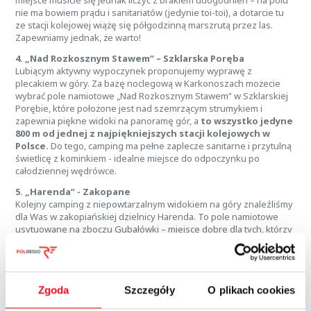
miejsce musicie się jednak liczyć z brakiem udogodnień – na polu
nie ma bowiem prądu i sanitariatów (jedynie toi-toi), a dotarcie tu
ze stacji kolejowej wiążę się półgodzinną marszrutą przez las.
Zapewniamy jednak, że warto!
4. „Nad Rozkosznym Stawem” – Szklarska Poręba
Lubiącym aktywny wypoczynek proponujemy wyprawę z
plecakiem w góry. Za bazę noclegową w Karkonoszach możecie
wybrać pole namiotowe „Nad Rozkosznym Stawem” w Szklarskiej
Porębie, które położone jest nad szemrzącym strumykiem i
zapewnia piękne widoki na panoramę gór, a
to wszystko jedyne
800 m od jednej z najpiękniejszych stacji kolejowych w
Polsce.
Do tego, camping ma pełne zaplecze sanitarne i przytulną
świetlicę z kominkiem - idealne miejsce do odpoczynku po
całodziennej wędrówce.
5. „Harenda” - Zakopane
Kolejny camping z niepowtarzalnym widokiem na góry znaleźliśmy
dla Was w zakopiańskiej dzielnicy Harenda. To pole namiotowe
usytuowane na zboczu Gubałówki – miejsce dobre dla tych, którzy
chcą eksplorować Tatry, ale niekoniecznie po drodze im z gwarem
Krupówek. Tu panuje cisza i spokój, zakłócana jedynie śpiewem
ptaków lub trzaskiem drewna w ognisku. Dzika atmosfera nie stoi
jednak w sprzeczności z podstawowymi udogodnieniami – jest tu
Zgoda
Szczegóły
O plikach cookies
prąd, woda, toalety i łatwy dostęp do sklepów. A i
dojazd z
dworca kolejowego do miejsca noclegowego nie sprawi