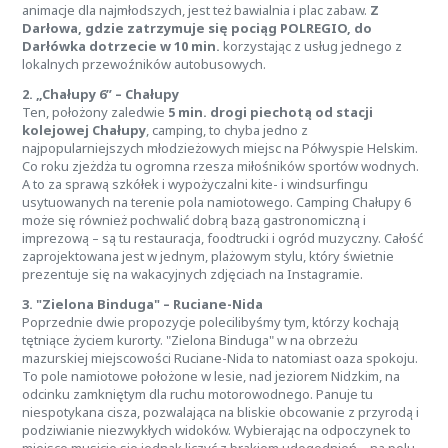
animacje dla najmłodszych, jest też bawialnia i plac zabaw.
Z
Darłowa, gdzie zatrzymuje się pociąg POLREGIO, do
Darłówka dotrzecie w 10 min.
korzystając z usług jednego z
lokalnych przewoźników autobusowych.
2. „Chałupy 6” – Chałupy
Ten, położony zaledwie
5 min. drogi piechotą od stacji
kolejowej Chałupy
, camping, to chyba jedno z
najpopularniejszych młodzieżowych miejsc na Półwyspie Helskim.
Co roku zjeżdża tu ogromna rzesza miłośników sportów wodnych.
A to za sprawą szkółek i wypożyczalni kite- i windsurfingu
usytuowanych na terenie pola namiotowego. Camping Chałupy 6
może się również pochwalić dobrą bazą gastronomiczną i
imprezową – są tu restauracja, foodtrucki i ogród muzyczny. Całość
zaprojektowana jest w jednym, plażowym stylu, który świetnie
prezentuje się na wakacyjnych zdjęciach na Instagramie.
3. "Zielona Binduga" – Ruciane-Nida
Poprzednie dwie propozycje polecilibyśmy tym, którzy kochają
tętniące życiem kurorty. "Zielona Binduga" w na obrzeżu
mazurskiej miejscowości Ruciane-Nida to natomiast oaza spokoju.
To pole namiotowe położone w lesie, nad jeziorem Nidzkim, na
odcinku zamkniętym dla ruchu motorowodnego. Panuje tu
niespotykana cisza, pozwalająca na bliskie obcowanie z przyrodą i
podziwianie niezwykłych widoków. Wybierając na odpoczynek to