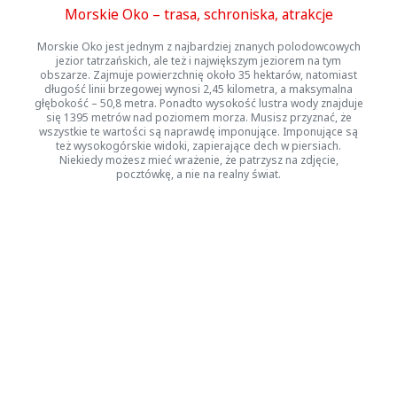
Morskie Oko – trasa, schroniska, atrakcje
Morskie Oko jest jednym z najbardziej znanych polodowcowych
jezior tatrzańskich, ale też i największym jeziorem na tym
obszarze. Zajmuje powierzchnię około 35 hektarów, natomiast
długość linii brzegowej wynosi 2,45 kilometra, a maksymalna
głębokość – 50,8 metra. Ponadto wysokość lustra wody znajduje
się 1395 metrów nad poziomem morza. Musisz przyznać, że
wszystkie te wartości są naprawdę imponujące. Imponujące są
też wysokogórskie widoki, zapierające dech w piersiach.
Niekiedy możesz mieć wrażenie, że patrzysz na zdjęcie,
pocztówkę, a nie na realny świat.