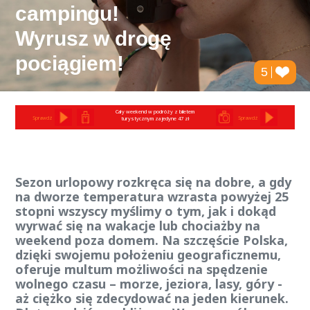
campingu!
Wyrusz w drogę
pociągiem!
5
Cały weekend w podróży z biletem
Sprawdź
Sprawdź
turystycznym za jedyne 47 zł
Sezon urlopowy rozkręca się na dobre, a gdy
na dworze temperatura wzrasta powyżej 25
stopni wszyscy myślimy o tym, jak i dokąd
wyrwać się na wakacje lub chociażby na
weekend poza domem. Na szczęście Polska,
dzięki swojemu położeniu geograficznemu,
oferuje multum możliwości na spędzenie
wolnego czasu – morze, jeziora, lasy, góry -
aż ciężko się zdecydować na jeden kierunek.