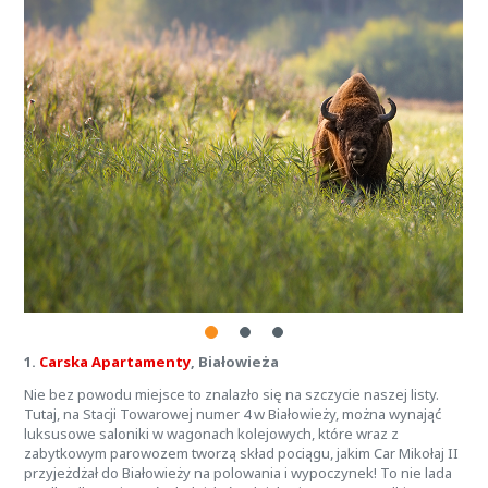
1.
Carska Apartamenty
, Białowieża
Nie bez powodu miejsce to znalazło się na szczycie naszej listy.
Tutaj, na Stacji Towarowej numer 4 w Białowieży, można wynająć
luksusowe saloniki w wagonach kolejowych, które wraz z
zabytkowym parowozem tworzą skład pociągu, jakim Car Mikołaj II
przyjeżdżał do Białowieży na polowania i wypoczynek! To nie lada