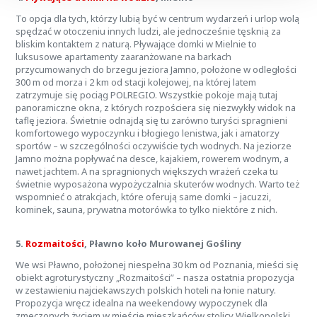
To opcja dla tych, którzy lubią być w centrum wydarzeń i urlop wolą
spędzać w otoczeniu innych ludzi, ale jednocześnie tęsknią za
bliskim kontaktem z naturą. Pływające domki w Mielnie to
luksusowe apartamenty zaaranżowane na barkach
przycumowanych do brzegu jeziora Jamno, położone w odległości
300 m od morza i 2 km od stacji kolejowej, na której latem
zatrzymuje się pociąg POLREGIO. Wszystkie pokoje mają tutaj
panoramiczne okna, z których rozpościera się niezwykły widok na
taflę jeziora. Świetnie odnajdą się tu zarówno turyści spragnieni
komfortowego wypoczynku i błogiego lenistwa, jak i amatorzy
sportów – w szczególności oczywiście tych wodnych. Na jeziorze
Jamno można popływać na desce, kajakiem, rowerem wodnym, a
nawet jachtem. A na spragnionych większych wrażeń czeka tu
świetnie wyposażona wypożyczalnia skuterów wodnych. Warto też
wspomnieć o atrakcjach, które oferują same domki – jacuzzi,
kominek, sauna, prywatna motorówka to tylko niektóre z nich.
5.
Rozmaitości
, Pławno koło Murowanej Gośliny
We wsi Pławno, położonej niespełna 30 km od Poznania, mieści się
obiekt agroturystyczny „Rozmaitości” – nasza ostatnia propozycja
w zestawieniu najciekawszych polskich hoteli na łonie natury.
Propozycja wręcz idealna na weekendowy wypoczynek dla
zmęczonych życiem w mieście mieszkańców stolicy Wielkopolski.