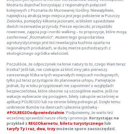
Można tu dojechać korzystając z regionalnych połączeń
kolejowych z Poznania do Murowanej Gośliny. Niewątpliwie,
największą atrakcją tego miejsca jest jego położenie w Puszczy
Zielonka, pomiędzy kilkoma jeziorami, w bliskim sąsiedztwie
dwóch rezerwatów przyrody. Piesze wycieczki, przejażdżki
rowerowe, zajęcia jogi i nordic walking – to propozycje, które mogą
zaoferować „Rozmaitości”. Atutem tego gospodarstwa
agroturystycznego jest też rewelacyjna kuchnia oparta na
regionalnych produktach, w dużej mierze pochodzących z
ekologicznego ogródka właścicieli.
Poczuliście, że odpoczynek na łonie natury to to, czego Wam teraz
trzeba? Jeśli tak, nie czekajcie aż ktoś inny jako pierwszy
zarezerwuje łóżka w tych wspaniałych miejscach noclegowych,
tylko już teraz przystąpcie do planowania urlopu. Pamiętajcie
jednak, by w toku przygotowań nie zapomnieć o względach
bezpieczeństwa, które obecnie są szczególnie ważne. Jeśli na
wakacje wybieracie się pociągiem, bilety zakupcie wcześniej w
aplikacji POLREGIO lub na stronie bilety.polregio.pl. Dzięki temu
unikniecie tłumów na dworcach i płacenia gotówką -
#POLREGIOodpowiedzialnie
. Podpowiemy, że warto też
wcześniej sprawdzić nasze oferty i promocje.
Korzystając na
przykład z
REGIOkarnetu
,
biletu turystycznego
lub
taryfy Ty i raz, dwa, trzy
możecie sporo zaoszczędzić.