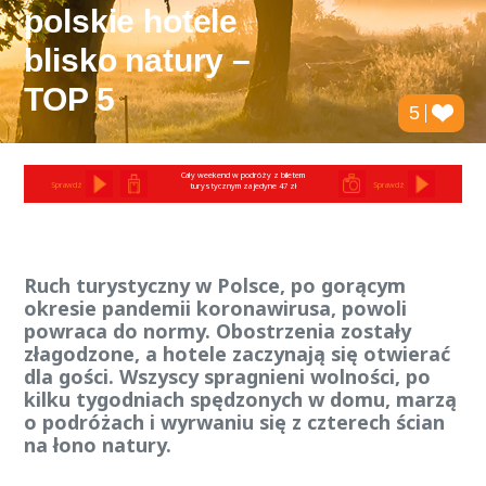
polskie hotele
blisko natury –
TOP 5
5
Cały weekend w podróży z biletem
Sprawdź
Sprawdź
turystycznym za jedyne 47 zł
Ruch turystyczny w Polsce, po gorącym
okresie pandemii koronawirusa, powoli
powraca do normy. Obostrzenia zostały
złagodzone, a hotele zaczynają się otwierać
dla gości. Wszyscy spragnieni wolności, po
kilku tygodniach spędzonych w domu, marzą
o podróżach i wyrwaniu się z czterech ścian
na łono natury.