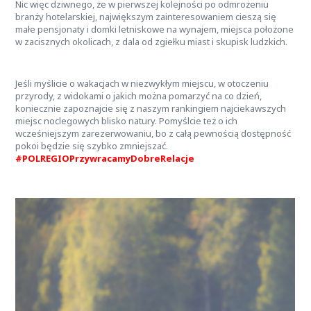
Nic więc dziwnego, że w pierwszej kolejności po odmrożeniu
branży hotelarskiej, największym zainteresowaniem cieszą się
małe pensjonaty i domki letniskowe na wynajem, miejsca położone
w zacisznych okolicach, z dala od zgiełku miast i skupisk ludzkich.
Jeśli myślicie o wakacjach w niezwykłym miejscu, w otoczeniu
przyrody, z widokami o jakich można pomarzyć na co dzień,
koniecznie zapoznajcie się z naszym rankingiem najciekawszych
miejsc noclegowych blisko natury. Pomyślcie też o ich
wcześniejszym zarezerwowaniu, bo z całą pewnością dostępność
pokoi będzie się szybko zmniejszać.
#POLREGIOPrzywracamyDobreRelacje