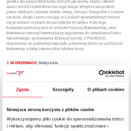
gradka dla pasjonatów kolei, których jak wiemy, mamy całkiem
sporo wśród czytelników naszego bloga. Wnętrza wszystkich
pokoi zdobią tu stylowe meble, lampy, obrazy i fotografie z czasów
carskich, dzięki czemu nocując w Carskich Apartamentach można
się przenieść myślami do początków XX wieku. A do tego
kompleks położony jest w centrum Puszczy Białowieskiej, wieś
Białowieża stanowi świetną bazę wypadową do zwiedzania Parku
Narodowego i podziwiania dzikiej przyrody. Z POLREGIO
dojedziecie do pobliskiej Hajnówki, położonej 20 km na zachód od
Białowieży, a dalej zabiorą Was lokalne busy.
2.
W DRZEWACH
, Nałęczów
Bliżej natury już się chyba nie da! Jak sama nazwa tego miejsca
wskazuje, W DRZEWACH oferuje swoim gościom noclegi w
apartamentach schowanych w koronach drzew. To spełnienie
dziecięcych marzeń o domku na drzewie, o oderwaniu się od
Zgoda
Szczegóły
O plikach cookies
ziemi, ale zrealizowane w komfortowym i designerskim stylu.
Rezerwując pobyt W DRZEWACH można wybierać pomiędzy
czterema apartamentami – Sosną, Tują, Grabem i Jodłą. Każdy z
nich to przestronna przestrzeń dla 2 osób, umożliwiająca
Niniejsza strona korzysta z plików cookie
obcowanie z przyrodą na wyciągnięcie ręki. Kto nie chciałby mieć
okna z widokiem na las, bujać w obłokach i budzić się przy śpiewie
Wykorzystujemy pliki cookie do spersonalizowania treści
ptaków? Gdybyście jednak podczas urlopu zapragnęli
i reklam, aby oferować funkcje społecznościowe i
doświadczyć też innych atrakcji, to dla gości przygotowano