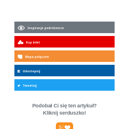
Inspiracje podróżnicze
Kup bilet
Mapa połączeń
Udostepnij
Tweetnij
Podobał Ci się ten artykuł?
Kliknij serduszko!
5