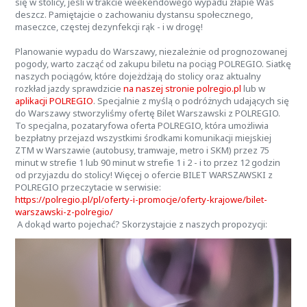
się w stolicy, jeśli w trakcie weekendowego wypadu złapie Was
deszcz. Pamiętajcie o zachowaniu dystansu społecznego,
maseczce, częstej dezynfekcji rąk - i w drogę!
Planowanie wypadu do Warszawy, niezależnie od prognozowanej
pogody, warto zacząć od zakupu biletu na pociąg POLREGIO. Siatkę
naszych pociągów, które dojeżdżają do stolicy oraz aktualny
rozkład jazdy sprawdzicie
na naszej stronie polregio.pl
lub w
aplikacji POLREGIO
. Specjalnie z myślą o podróżnych udających się
do Warszawy stworzyliśmy ofertę Bilet Warszawski z POLREGIO.
To specjalna, pozataryfowa oferta POLREGIO, która umożliwia
bezpłatny przejazd wszystkimi środkami komunikacji miejskiej
ZTM w Warszawie (autobusy, tramwaje, metro i SKM) przez 75
minut w strefie 1 lub 90 minut w strefie 1 i 2 - i to przez 12 godzin
od przyjazdu do stolicy! Więcej o ofercie BILET WARSZAWSKI z
POLREGIO przeczytacie w serwisie:
https://polregio.pl/pl/oferty-i-promocje/oferty-krajowe/bilet-
warszawski-z-polregio/
A dokąd warto pojechać? Skorzystajcie z naszych propozycji: