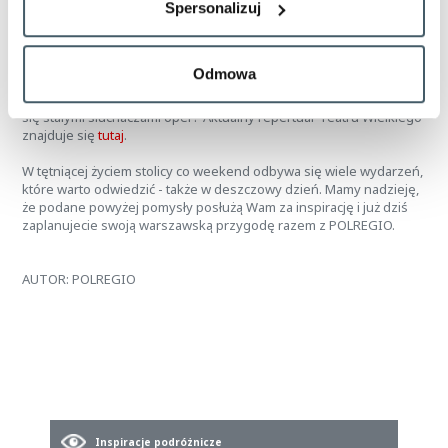
Spersonalizuj
dotrzecie w jego pobliże autobusami 128 i 175 (Przystanek Plac
Piłsudskiego). Na uwagę zasługują aktualne premiery, takie jak
klasyczny balet Korsarz czy operowa premiera Cardillac, której
akcja odbywa się w Paryżu. Warto próbować nowych rzeczy,
Odmowa
kolekcjonować wrażenia i być otwartym na nieznane - kto wie,
może właśnie ta jesień stanie się okresem, od którego staniemy
się stałymi słuchaczami oper? Aktualny repertuar Teatru Wielkiego
znajduje się
tutaj
.
W tętniącej życiem stolicy co weekend odbywa się wiele wydarzeń,
które warto odwiedzić - także w deszczowy dzień. Mamy nadzieję,
że podane powyżej pomysły posłużą Wam za inspirację i już dziś
zaplanujecie swoją warszawską przygodę razem z POLREGIO.
AUTOR: POLREGIO
Inspiracje podróżnicze