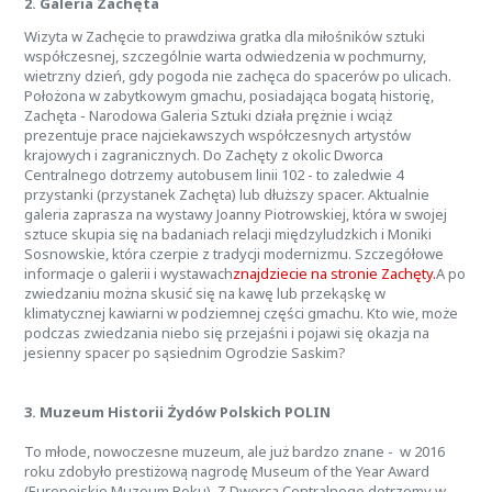
2. Galeria Zachęta
Wizyta w Zachęcie to prawdziwa gratka dla miłośników sztuki
współczesnej, szczególnie warta odwiedzenia w pochmurny,
wietrzny dzień, gdy pogoda nie zachęca do spacerów po ulicach.
Położona w zabytkowym gmachu, posiadająca bogatą historię,
Zachęta - Narodowa Galeria Sztuki działa prężnie i wciąż
prezentuje prace najciekawszych współczesnych artystów
krajowych i zagranicznych. Do Zachęty z okolic Dworca
Centralnego dotrzemy autobusem linii 102 - to zaledwie 4
przystanki (przystanek Zachęta) lub dłuższy spacer. Aktualnie
galeria zaprasza na wystawy Joanny Piotrowskiej, która w swojej
sztuce skupia się na badaniach relacji międzyludzkich i Moniki
Sosnowskie, która czerpie z tradycji modernizmu. Szczegółowe
informacje o galerii i wystawach
znajdziecie na stronie Zachęty.
A po
zwiedzaniu można skusić się na kawę lub przekąskę w
klimatycznej kawiarni w podziemnej części gmachu. Kto wie, może
podczas zwiedzania niebo się przejaśni i pojawi się okazja na
jesienny spacer po sąsiednim Ogrodzie Saskim?
3. Muzeum Historii Żydów Polskich POLIN
To młode, nowoczesne muzeum, ale już bardzo znane - w 2016
roku zdobyło prestiżową nagrodę Museum of the Year Award
(Europejskie Muzeum Roku). Z Dworca Centralnego dotrzemy w