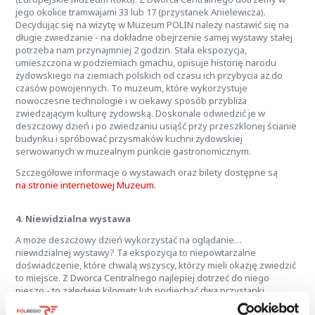
jego okolice tramwajami 33 lub 17 (przystanek Anielewicza).
Decydując się na wizytę w Muzeum POLIN należy nastawić się na
długie zwiedzanie - na dokładne obejrzenie samej wystawy stałej
potrzeba nam przynajmniej 2 godzin. Stała ekspozycja,
umieszczona w podziemiach gmachu, opisuje historię narodu
żydowskiego na ziemiach polskich od czasu ich przybycia aż do
czasów powojennych. To muzeum, które wykorzystuje
nowoczesne technologie i w ciekawy sposób przybliża
zwiedzającym kulturę żydowską. Doskonale odwiedzić je w
deszczowy dzień i po zwiedzaniu usiąść przy przeszklonej ścianie
budynku i spróbować przysmaków kuchni żydowskiej
serwowanych w muzealnym punkcie gastronomicznym.
Szczegółowe informacje o wystawach oraz bilety dostępne są
na stronie internetowej Muzeum.
4. Niewidzialna wystawa
A może deszczowy dzień wykorzystać na oglądanie…
niewidzialnej wystawy? Ta ekspozycja to niepowtarzalne
doświadczenie, które chwalą wszyscy, którzy mieli okazję zwiedzić
to miejsce. Z Dworca Centralnego najlepiej dotrzeć do niego
pieszo - to zaledwie kilometr lub podjechać dwa przystanki
tramwajem 7, 9 lub 24 (Przystanek pl. Zawiszy).