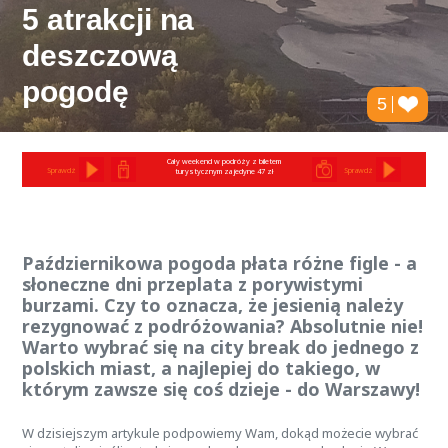
5 atrakcji na
deszczową
pogodę
5
Cały weekend w podróży z biletem
Sprawdź
Sprawdź
turystycznym za jedyne 47 zł
Październikowa pogoda płata różne figle - a
słoneczne dni przeplata z porywistymi
burzami.
Czy to oznacza, że jesienią należy
rezygnować z podróżowania? Absolutnie nie!
Warto wybrać się na city break do jednego z
polskich miast, a najlepiej do takiego, w
którym zawsze się coś dzieje - do Warszawy!
W dzisiejszym artykule podpowiemy Wam, dokąd możecie wybrać