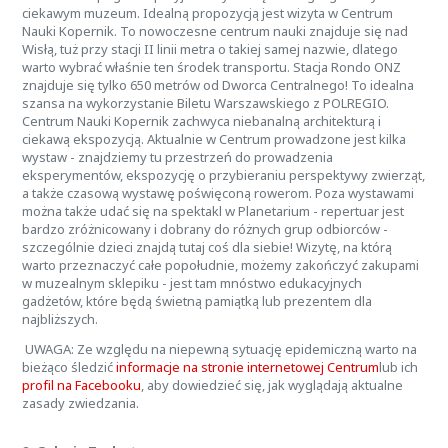
ciekawym muzeum. Idealną propozycją jest wizyta w Centrum
Nauki Kopernik. To nowoczesne centrum nauki znajduje się nad
Wisłą, tuż przy stacji II linii metra o takiej samej nazwie, dlatego
warto wybrać właśnie ten środek transportu. Stacja Rondo ONZ
znajduje się tylko 650 metrów od Dworca Centralnego! To idealna
szansa na wykorzystanie Biletu Warszawskiego z POLREGIO.
Centrum Nauki Kopernik zachwyca niebanalną architekturą i
ciekawą ekspozycją. Aktualnie w Centrum prowadzone jest kilka
wystaw - znajdziemy tu przestrzeń do prowadzenia
eksperymentów, ekspozycję o przybieraniu perspektywy zwierząt,
a także czasową wystawę poświęconą rowerom. Poza wystawami
można także udać się na spektakl w Planetarium - repertuar jest
bardzo zróżnicowany i dobrany do różnych grup odbiorców -
szczególnie dzieci znajdą tutaj coś dla siebie! Wizytę, na którą
warto przeznaczyć całe popołudnie, możemy zakończyć zakupami
w muzealnym sklepiku - jest tam mnóstwo edukacyjnych
gadżetów, które będą świetną pamiątką lub prezentem dla
najbliższych.
UWAGA: Ze względu na niepewną sytuację epidemiczną warto na
bieżąco śledzić
informacje na stronie internetowej Centrum
lub ich
profil na Facebooku
, aby dowiedzieć się, jak wyglądają aktualne
zasady zwiedzania.