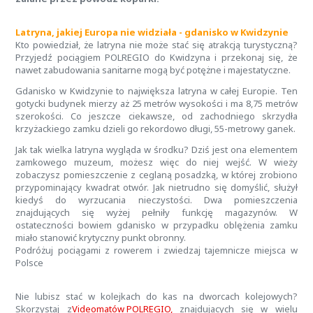
Latryna, jakiej Europa nie widziała - gdanisko w Kwidzynie
Kto powiedział, że latryna nie może stać się atrakcją turystyczną?
Przyjedź pociągiem POLREGIO do Kwidzyna i przekonaj się, że
nawet zabudowania sanitarne mogą być potężne i majestatyczne.
Gdanisko w Kwidzynie to największa latryna w całej Europie. Ten
gotycki budynek mierzy aż 25 metrów wysokości i ma 8,75 metrów
szerokości. Co jeszcze ciekawsze, od zachodniego skrzydła
krzyżackiego zamku dzieli go rekordowo długi, 55-metrowy ganek.
Jak tak wielka latryna wygląda w środku? Dziś jest ona elementem
zamkowego muzeum, możesz więc do niej wejść. W wieży
zobaczysz pomieszczenie z ceglaną posadzką, w której zrobiono
przypominający kwadrat otwór. Jak nietrudno się domyślić, służył
kiedyś do wyrzucania nieczystości. Dwa pomieszczenia
znajdujących się wyżej pełniły funkcję magazynów. W
ostateczności bowiem gdanisko w przypadku oblężenia zamku
miało stanowić krytyczny punkt obronny.
Podróżuj pociągami z rowerem i zwiedzaj tajemnicze miejsca w
Polsce
Nie lubisz stać w kolejkach do kas na dworcach kolejowych?
Skorzystaj z
Videomatów POLREGIO,
znajdujących się w wielu