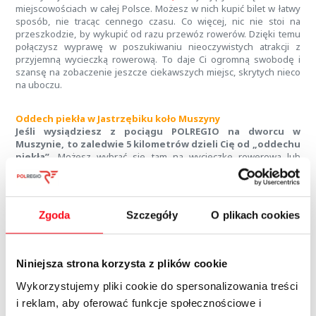
miejscowościach w całej Polsce. Możesz w nich kupić bilet w łatwy
sposób, nie tracąc cennego czasu. Co więcej, nic nie stoi na
przeszkodzie, by wykupić od razu przewóz rowerów. Dzięki temu
połączysz wyprawę w poszukiwaniu nieoczywistych atrakcji z
przyjemną wycieczką rowerową. To daje Ci ogromną swobodę i
szansę na zobaczenie jeszcze ciekawszych miejsc, skrytych nieco
na uboczu.
Oddech piekła w Jastrzębiku koło Muszyny
Jeśli wysiądziesz z pociągu POLREGIO na dworcu w
Muszynie, to zaledwie 5 kilometrów dzieli Cię od „oddechu
piekła”.
Możesz wybrać się tam na wycieczkę rowerową lub
dłuższy spacer. W obu przypadkach czeka Cię miła wyprawa po
malowniczej okolicy. Aż trudno uwierzyć, że jej finałem jest dotarcie
do jednego z najbardziej mrocznych miejsc w Polsce.
Zgoda
Szczegóły
O plikach cookies
„Oddech piekła” to wyrwa w ziemi, która nie bez przyczyny
wywołuje niepokój.
W jej okolicy giną ptaki i owady, a nocami
słychać tam okropne bulgotanie.
Można by pomyśleć o
gotującej się wodzie, problem jednak w tym, że to górski strumień,
Niniejsza strona korzysta z plików cookie
dokładnie tak samo zimny, jak wszystkie inne w okolicy. Co zatem w
nim takiego wyjątkowego?
Wykorzystujemy pliki cookie do spersonalizowania treści
Niedaleko Muszyny znajduje się jedna z największych
i reklam, aby oferować funkcje społecznościowe i
mofet w całej Europie
. Jest to całkowicie naturalna wyrwa w