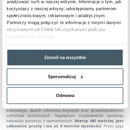
analizować ruch w naszej witrynie. Informacje o tym, jak
Ziemi, z której wydobywa się dwutlenek węgla. Właśnie on, po
korzystasz z naszej witryny, udostępniamy partnerom
połączeniu z wodą z potoku, odpowiedzialny jest za nocne
bulgotanie. Gaz ten odpowiada też za ginące owady i ptaki.
społecznościowym, reklamowym i analitycznym.
Wysokie stężenie (sięgające nawet 95 proc.) nie pozwala przeżyć
Partnerzy mogą połączyć te informacje z innymi danymi
blisko niego żadnemu żywemu organizmowi - nie ma tam bowiem
otrzymanymi od Ciebie lub uzyskanymi podczas
tlenu. Pamiętaj więc, by przyglądać się temu zjawisko z
bezpiecznej odległości.
korzystania z ich usług.
Bunkier dla pociągów w Konewce, nieopodal Tomaszowa
Mazowieckiego
Zezwól na wszystkie
Na naszej liście nie mogło zabraknąć miejscowości
Konewka, której ikoną jest kompleks schronów z bunkrem
dla pociągów na czele.
To atrakcja zarówno dla fanów historii,
jak i militariów. W dodatku od Tomaszowa Mazowieckiego dzieli ją
Spersonalizuj
zaledwie kilkanaście kilometrów, może być więc doskonałym
pomysłem na rowerową przejażdżkę po wyjściu z pociągu.
Opisywany obiekt był budowany przez niemiecką
Odmowa
Organizację Todt i wchodził w skład Stanowiska
dowodzenia „Obszar Środek”.
Składał się ze schronu
kolejowego, dwóch schronów bojowych oraz (prawdopodobnie)
schronów technicznych. Największe zaciekawienie wywołuje
natomiast pierwszy z wymienionych.
Mierzy 385 metrów, jest
całkowicie prosty i ma aż 9 metrów wysokości.
Przez jego