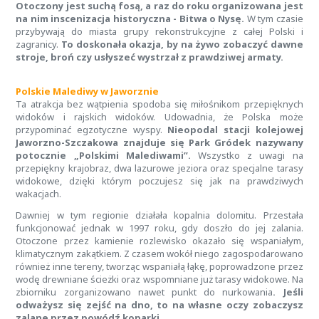
Otoczony jest suchą fosą, a raz do roku organizowana jest
na nim inscenizacja historyczna - Bitwa o Nysę.
W tym czasie
przybywają do miasta grupy rekonstrukcyjne z całej Polski i
zagranicy.
To doskonała okazja, by na żywo zobaczyć dawne
stroje, broń czy usłyszeć wystrzał z prawdziwej armaty.
Polskie Malediwy w Jaworznie
Ta atrakcja bez wątpienia spodoba się miłośnikom przepięknych
widoków i rajskich widoków. Udowadnia, że Polska może
przypominać egzotyczne wyspy.
Nieopodal stacji kolejowej
Jaworzno-Szczakowa znajduje się Park Gródek nazywany
potocznie „Polskimi Malediwami”.
Wszystko z uwagi na
przepiękny krajobraz, dwa lazurowe jeziora oraz specjalne tarasy
widokowe, dzięki którym poczujesz się jak na prawdziwych
wakacjach.
Dawniej w tym regionie działała kopalnia dolomitu. Przestała
funkcjonować jednak w 1997 roku, gdy doszło do jej zalania.
Otoczone przez kamienie rozlewisko okazało się wspaniałym,
klimatycznym zakątkiem. Z czasem wokół niego zagospodarowano
również inne tereny, tworząc wspaniałą łąkę, poprowadzone przez
wodę drewniane ścieżki oraz wspomniane już tarasy widokowe. Na
zbiorniku zorganizowano nawet punkt do nurkowania
. Jeśli
odważysz się zejść na dno, to na własne oczy zobaczysz
zalane przez powódź koparki.