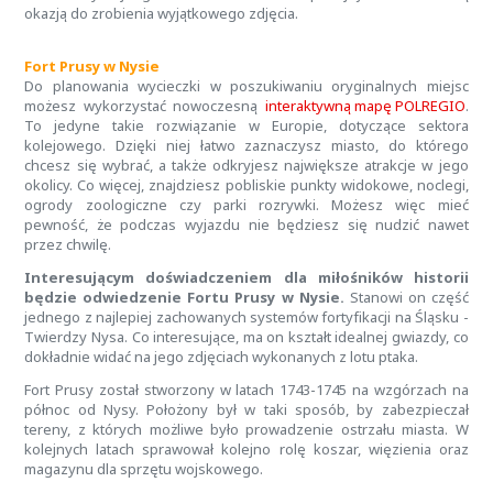
okazją do zrobienia wyjątkowego zdjęcia.
Fort Prusy w Nysie
Do planowania wycieczki w poszukiwaniu oryginalnych miejsc
możesz wykorzystać nowoczesną
interaktywną mapę POLREGIO
.
To jedyne takie rozwiązanie w Europie, dotyczące sektora
kolejowego. Dzięki niej łatwo zaznaczysz miasto, do którego
chcesz się wybrać, a także odkryjesz największe atrakcje w jego
okolicy. Co więcej, znajdziesz pobliskie punkty widokowe, noclegi,
ogrody zoologiczne czy parki rozrywki. Możesz więc mieć
pewność, że podczas wyjazdu nie będziesz się nudzić nawet
przez chwilę.
Interesującym doświadczeniem dla miłośników historii
będzie odwiedzenie Fortu Prusy w Nysie.
Stanowi on część
jednego z najlepiej zachowanych systemów fortyfikacji na Śląsku -
Twierdzy Nysa. Co interesujące, ma on kształt idealnej gwiazdy, co
dokładnie widać na jego zdjęciach wykonanych z lotu ptaka.
Fort Prusy został stworzony w latach 1743-1745 na wzgórzach na
północ od Nysy. Położony był w taki sposób, by zabezpieczał
tereny, z których możliwe było prowadzenie ostrzału miasta. W
kolejnych latach sprawował kolejno rolę koszar, więzienia oraz
magazynu dla sprzętu wojskowego.