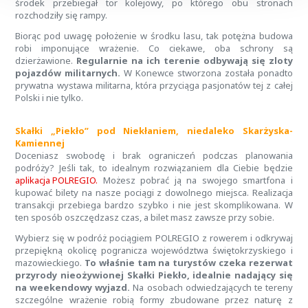
środek przebiegał tor kolejowy, po którego obu stronach
rozchodziły się rampy.
Biorąc pod uwagę położenie w środku lasu, tak potężna budowa
robi imponujące wrażenie. Co ciekawe, oba schrony są
dzierżawione.
Regularnie na ich terenie odbywają się zloty
pojazdów militarnych.
W Konewce stworzona została ponadto
prywatna wystawa militarna, która przyciąga pasjonatów tej z całej
Polski i nie tylko.
Skałki „Piekło” pod Niekłaniem, niedaleko Skarżyska-
Kamiennej
Doceniasz swobodę i brak ograniczeń podczas planowania
podróży? Jeśli tak, to idealnym rozwiązaniem dla Ciebie będzie
aplikacja POLREGIO.
Możesz pobrać ją na swojego smartfona i
kupować bilety na nasze pociągi z dowolnego miejsca. Realizacja
transakcji przebiega bardzo szybko i nie jest skomplikowana. W
ten sposób oszczędzasz czas, a bilet masz zawsze przy sobie.
Wybierz się w podróż pociągiem POLREGIO z rowerem i odkrywaj
przepiękną okolicę pogranicza województwa świętokrzyskiego i
mazowieckiego.
To właśnie tam na turystów czeka rezerwat
przyrody nieożywionej Skałki Piekło, idealnie nadający się
na weekendowy wyjazd.
Na osobach odwiedzających te tereny
szczególne wrażenie robią formy zbudowane przez naturę z