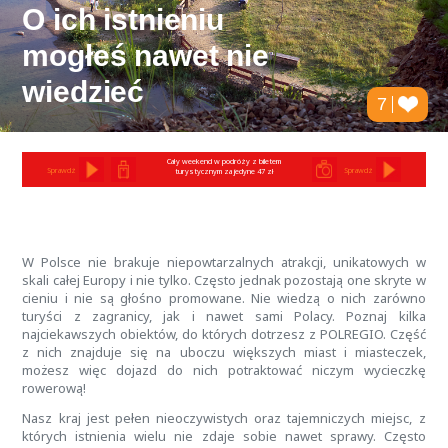
O ich istnieniu
mogłeś nawet nie
wiedzieć
7
Cały weekend w podróży z biletem
Sprawdź
Sprawdź
turystycznym za jedyne 47 zł
W Polsce nie brakuje niepowtarzalnych atrakcji, unikatowych w
skali całej Europy i nie tylko. Często jednak pozostają one skryte w
cieniu i nie są głośno promowane. Nie wiedzą o nich zarówno
turyści z zagranicy, jak i nawet sami Polacy. Poznaj kilka
najciekawszych obiektów, do których dotrzesz z POLREGIO. Część
z nich znajduje się na uboczu większych miast i miasteczek,
możesz więc dojazd do nich potraktować niczym wycieczkę
rowerową!
Nasz kraj jest pełen nieoczywistych oraz tajemniczych miejsc, z
których istnienia wielu nie zdaje sobie nawet sprawy. Często