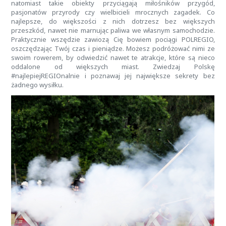
natomiast takie obiekty przyciągają miłośników przygód,
pasjonatów przyrody czy wielbicieli mrocznych zagadek. Co
najlepsze, do większości z nich dotrzesz bez większych
przeszkód, nawet nie marnując paliwa we własnym samochodzie.
Praktycznie wszędzie zawiozą Cię bowiem pociągi POLREGIO,
oszczędzając Twój czas i pieniądze. Możesz podróżować nimi ze
swoim rowerem, by odwiedzić nawet te atrakcje, które są nieco
oddalone od większych miast. Zwiedzaj Polskę
#najlepiejREGIOnalnie i poznawaj jej największe sekrety bez
żadnego wysiłku.