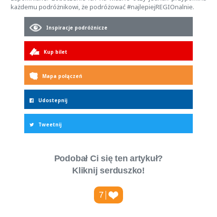
każdemu podróżnikowi, że podróżować #najlepiejREGIOnalnie.
Inspiracje podróżnicze
Kup bilet
Mapa połączeń
Udostepnij
Tweetnij
Podobał Ci się ten artykuł?
Kliknij serduszko!
7