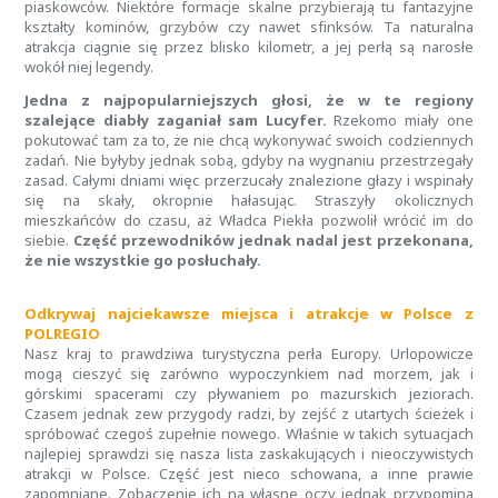
piaskowców. Niektóre formacje skalne przybierają tu fantazyjne
kształty kominów, grzybów czy nawet sfinksów. Ta naturalna
atrakcja ciągnie się przez blisko kilometr, a jej perłą są narosłe
wokół niej legendy.
Jedna z najpopularniejszych głosi, że w te regiony
szalejące diabły zaganiał sam Lucyfer.
Rzekomo miały one
pokutować tam za to, że nie chcą wykonywać swoich codziennych
zadań. Nie byłyby jednak sobą, gdyby na wygnaniu przestrzegały
zasad. Całymi dniami więc przerzucały znalezione głazy i wspinały
się na skały, okropnie hałasując. Straszyły okolicznych
mieszkańców do czasu, aż Władca Piekła pozwolił wrócić im do
siebie.
Część przewodników jednak nadal jest przekonana,
że nie wszystkie go posłuchały.
Odkrywaj najciekawsze miejsca i atrakcje w Polsce z
POLREGIO
Nasz kraj to prawdziwa turystyczna perła Europy. Urlopowicze
mogą cieszyć się zarówno wypoczynkiem nad morzem, jak i
górskimi spacerami czy pływaniem po mazurskich jeziorach.
Czasem jednak zew przygody radzi, by zejść z utartych ścieżek i
spróbować czegoś zupełnie nowego. Właśnie w takich sytuacjach
najlepiej sprawdzi się nasza lista zaskakujących i nieoczywistych
atrakcji w Polsce. Część jest nieco schowana, a inne prawie
zapomniane. Zobaczenie ich na własne oczy jednak przypomina