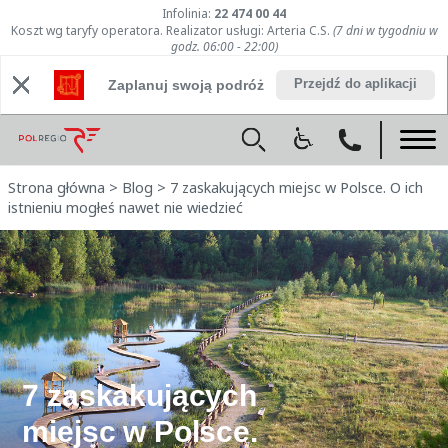
Infolinia:
22 474 00 44
Koszt wg taryfy operatora. Realizator usługi: Arteria C.S.
(7 dni w tygodniu w
godz. 06:00 - 22:00)
Przejdź do aplikacji
Zaplanuj swoją podróż
Strona główna
>
Blog
>
7 zaskakujących miejsc w Polsce. O ich
istnieniu mogłeś nawet nie wiedzieć
7 zaskakujących
miejsc w Polsce.