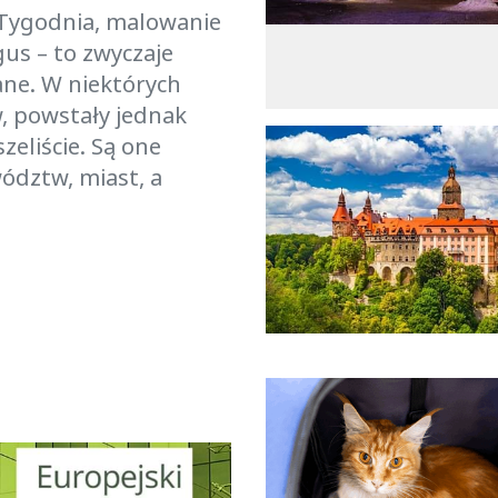
 Tygodnia, malowanie
us – to zwyczaje
ne. W niektórych
w, powstały jednak
zeliście. Są one
ództw, miast, a