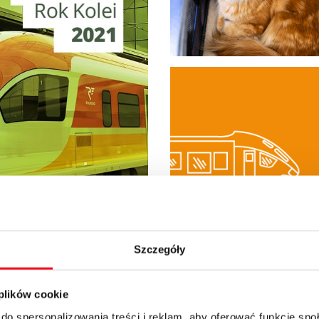
19
Szczegóły
 plików cookie
m Rokiem
do spersonalizowania treści i reklam, aby oferować funkcje sp