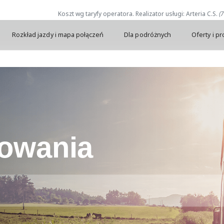
Koszt wg taryfy operatora. Realizator usługi: Arteria C.S.
(
Rozkład jazdy i mapa połączeń
Dla podróżnych
Oferty i p
owania