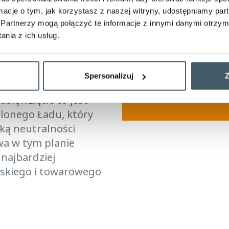
ormacje o tym, jak korzystasz z naszej witryny, udostępniamy p
ail
Partnerzy mogą połączyć te informacje z innymi danymi otrzym
nia z ich usług.
cznia 2021 roku
 celem jest
Spersonalizuj
Z
, bezpiecznego i
sięwzięcie to jest
elonego Ładu, który
ską neutralności
wa w tym planie
 najbardziej
rskiego i towarowego