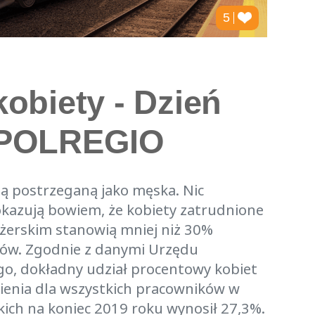
5
kobiety - Dzień
 POLREGIO
nżą postrzeganą jako męska. Nic
kazują bowiem, że kobiety zatrudnione
ażerskim stanowią mniej niż 30%
ków. Zgodnie z danymi Urzędu
o, dokładny udział procentowy kobiet
ienia dla wszystkich pracowników w
ich na koniec 2019 roku wynosił 27,3%.