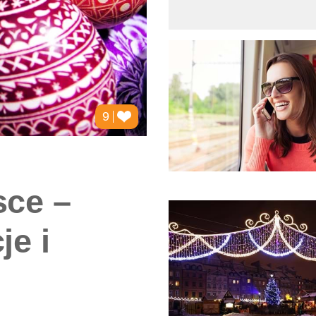
9
sce –
je i