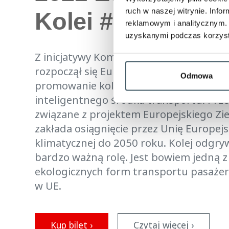
ruch w naszej witrynie. Inf
Kolei #EUYearofR
reklamowym i analitycznym. 
uzyskanymi podczas korzysta
Z inicjatywy Komisji Europejskiej, 1 sty
rozpoczął się Europejski Rok Kolei. Jego
Odmowa
promowanie kolei jako zrównoważonego
inteligentnego środka transportu. Przed
związane z projektem Europejskiego Zi
zakłada osiągnięcie przez Unię Europej
klimatycznej do 2050 roku. Kolej odgry
bardzo ważną rolę. Jest bowiem jedną z
ekologicznych form transportu pasaże
w UE.
Kup bilet ›
Czytaj więcej ›