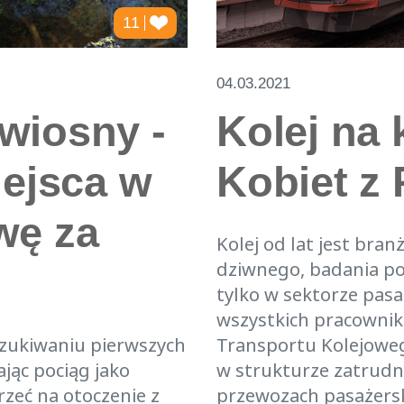
11
04.03.2021
wiosny -
Kolej na 
iejsca w
Kobiet z
wę za
Kolej od lat jest bra
dziwnego, badania po
tylko w sektorze pas
wszystkich pracowni
zukiwaniu pierwszych
Transportu Kolejoweg
jąc pociąg jako
w strukturze zatrudn
rzeć na otoczenie z
przewozach pasażersk